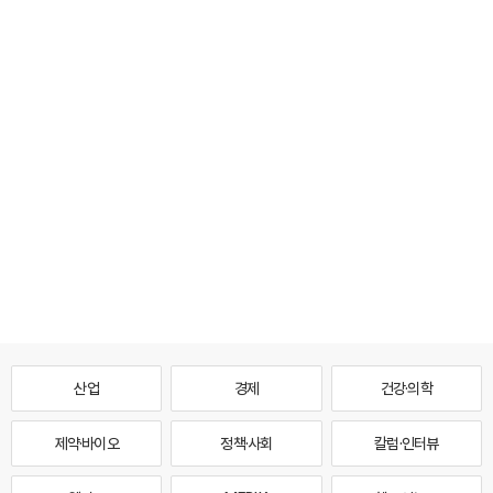
산업
경제
건강·의학
제약·바이오
정책·사회
칼럼·인터뷰