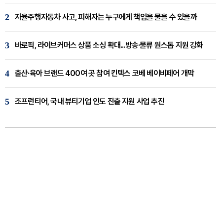
2
자율주행자동차 사고, 피해자는 누구에게 책임을 물을 수 있을까
3
바로픽, 라이브커머스 상품 소싱 확대...방송·물류 원스톱 지원 강화
4
출산·육아 브랜드 400여 곳 참여 킨텍스 코베 베이비페어 개막
5
조프런티어, 국내 뷰티기업 인도 진출 지원 사업 추진