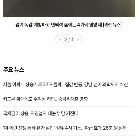
감기·독감 예방하고 면역력 높이는 4가지 영양제 [카드뉴스]
<
3 / 3
>
주요 뉴스
서울 아파트 상승거래 57% 돌파…집값 반등, 강남 넘어 외곽까지 확산
카드론 확대에도 수익성 하락…중금리대출 영향
국채금리 상승, 자영업자 대출 부담 커진다
'미·이란 전쟁 틈타 유가 담합' 정유 4사 기소…파급 효과 26조 원 달해