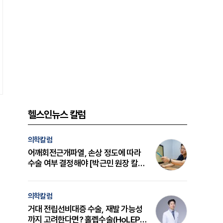
헬스인뉴스 칼럼
의학칼럼
어깨회전근개파열, 손상 정도에 따라
수술 여부 결정해야 [박근민 원장 칼
럼]
의학칼럼
거대 전립선비대증 수술, 재발 가능성
까지 고려한다면? 홀렙수술(HoLEP)