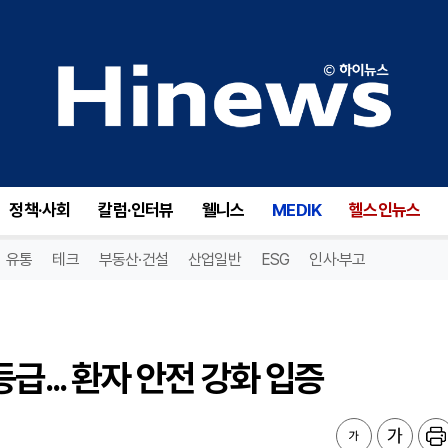
... 환자 안전 강화 입증
정책·사회
칼럼·인터뷰
웰니스
MEDIK
헬스인뉴스
유통
테크
부동산·건설
산업일반
ESG
인사·부고
급... 환자 안전 강화 입증