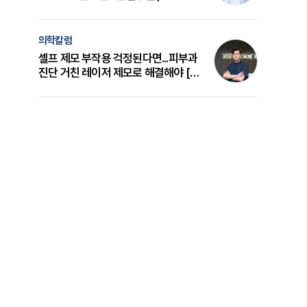
의 원리와 선택 기준 [길건 원장 칼럼]
의학칼럼
셀프 제모 부작용 걱정된다면...피부과
진단 거친 레이저 제모로 해결해야 [변
준석 원장 칼럼]