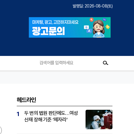
발행일: 2026-08-08(토)
헤드라인
두 번의 법원 판단에도…여성
1
산재 장해 기준 ‘제자리’