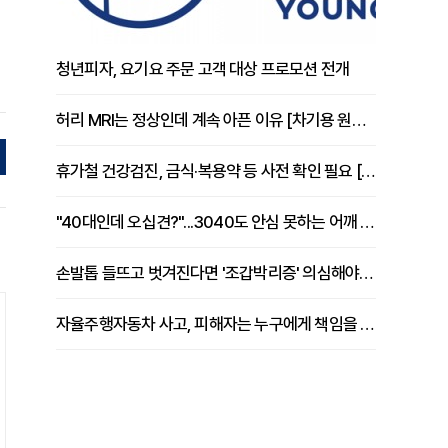
청년피자, 요기요 주문 고객 대상 프로모션 전개
허리 MRI는 정상인데 계속 아픈 이유 [차기용 원장 칼럼]
휴가철 건강검진, 금식·복용약 등 사전 확인 필요 [정도감 원장 칼럼]
"40대인데 오십견?"...3040도 안심 못하는 어깨 유착성 관절낭염
손발톱 들뜨고 벗겨진다면 '조갑박리증' 의심해야 [김철윤 원장 칼럼]
자율주행자동차 사고, 피해자는 누구에게 책임을 물을 수 있을까