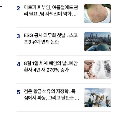
아토피 피부염, 여름철에도 관
2
리 필요...땀·자외선이 악화 요
인
ESG 공시 의무화 첫발…스코
3
프3 유예·면책 논란
8월 1일 세계 폐암의 날...폐암
4
환자 4년 새 27.9% 증가
검은 황금 석유의 지정학...독
5
점에서 파동, 그리고 탈탄소 패
권까지