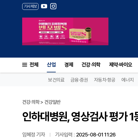
기사제보
인하대병원, 영상검사 평가 1등급
전체
산업
경제
건강·의학
제약·바이오
보건의료
금융·증권
자동차·항공
에너지
건강·의학 > 건강일반
인하대병원, 영상검사 평가 1등
임혜정 기자
기사입력 :
2025-08-01 11:26