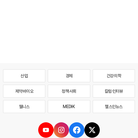
산업
경제
건강·의학
제약·바이오
정책·사회
칼럼·인터뷰
웰니스
MEDI·K
헬스인뉴스