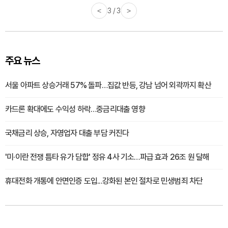
<
3 / 3
>
주요 뉴스
서울 아파트 상승거래 57% 돌파…집값 반등, 강남 넘어 외곽까지 확산
카드론 확대에도 수익성 하락…중금리대출 영향
국채금리 상승, 자영업자 대출 부담 커진다
'미·이란 전쟁 틈타 유가 담합' 정유 4사 기소…파급 효과 26조 원 달해
휴대전화 개통에 안면인증 도입...강화된 본인 절차로 민생범죄 차단