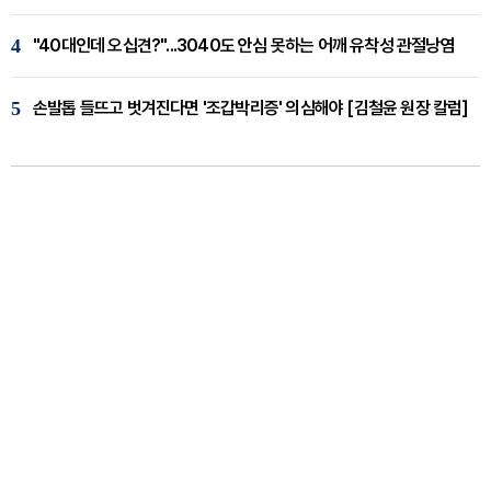
4
"40대인데 오십견?"...3040도 안심 못하는 어깨 유착성 관절낭염
5
손발톱 들뜨고 벗겨진다면 '조갑박리증' 의심해야 [김철윤 원장 칼럼]