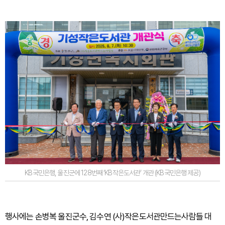
KB국민은행, 울진군에 128번째 ‘KB작은도서관’ 개관 (KB국민은행 제공)
행사에는 손병복 울진군수, 김수연 (사)작은도서관만드는사람들 대