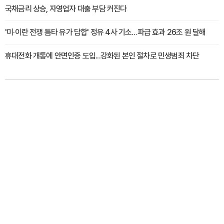
국채금리 상승, 자영업자 대출 부담 커진다
'미·이란 전쟁 틈타 유가 담합' 정유 4사 기소…파급 효과 26조 원 달해
휴대전화 개통에 안면인증 도입...강화된 본인 절차로 민생범죄 차단