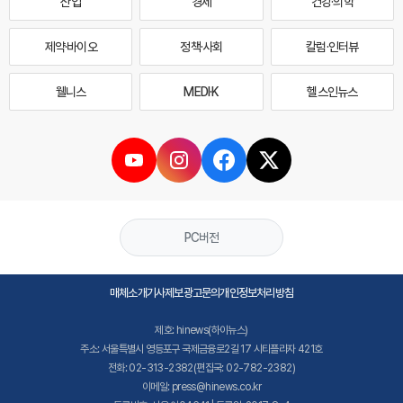
산업
경제
건강·의학
제약·바이오
정책·사회
칼럼·인터뷰
웰니스
MEDI·K
헬스인뉴스
PC버전
매체소개
기사제보
광고문의
개인정보처리방침
제호: hinews(하이뉴스)
주소: 서울특별시 영등포구 국제금융로2길 17 시티플라자 421호
전화: 02-313-2382(편집국: 02-782-2382)
이메일: press@hinews.co.kr