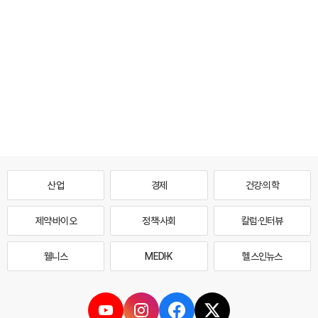
산업
경제
건강·의학
제약·바이오
정책·사회
칼럼·인터뷰
웰니스
MEDI·K
헬스인뉴스