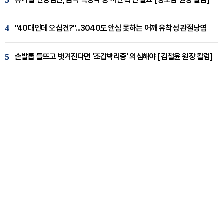
4
"40대인데 오십견?"...3040도 안심 못하는 어깨 유착성 관절낭염
5
손발톱 들뜨고 벗겨진다면 '조갑박리증' 의심해야 [김철윤 원장 칼럼]