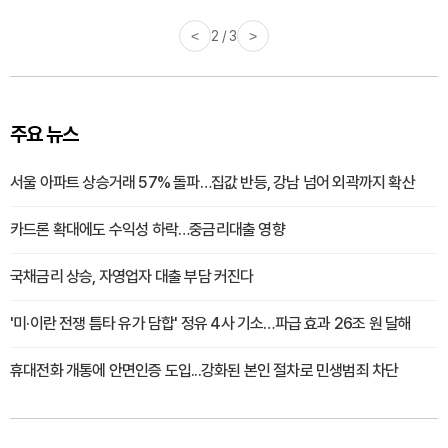
<
3 / 3
>
주요 뉴스
서울 아파트 상승거래 57% 돌파…집값 반등, 강남 넘어 외곽까지 확산
카드론 확대에도 수익성 하락…중금리대출 영향
국채금리 상승, 자영업자 대출 부담 커진다
'미·이란 전쟁 틈타 유가 담합' 정유 4사 기소…파급 효과 26조 원 달해
휴대전화 개통에 안면인증 도입...강화된 본인 절차로 민생범죄 차단