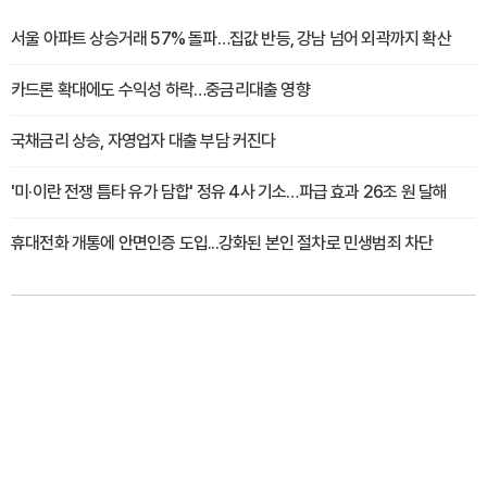
서울 아파트 상승거래 57% 돌파…집값 반등, 강남 넘어 외곽까지 확산
카드론 확대에도 수익성 하락…중금리대출 영향
국채금리 상승, 자영업자 대출 부담 커진다
'미·이란 전쟁 틈타 유가 담합' 정유 4사 기소…파급 효과 26조 원 달해
휴대전화 개통에 안면인증 도입...강화된 본인 절차로 민생범죄 차단