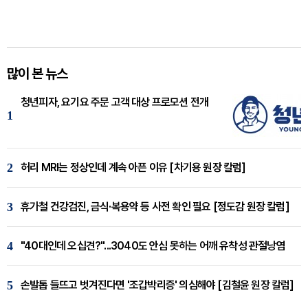
많이 본 뉴스
청년피자, 요기요 주문 고객 대상 프로모션 전개
1
2
허리 MRI는 정상인데 계속 아픈 이유 [차기용 원장 칼럼]
3
휴가철 건강검진, 금식·복용약 등 사전 확인 필요 [정도감 원장 칼럼]
4
"40대인데 오십견?"...3040도 안심 못하는 어깨 유착성 관절낭염
5
손발톱 들뜨고 벗겨진다면 '조갑박리증' 의심해야 [김철윤 원장 칼럼]