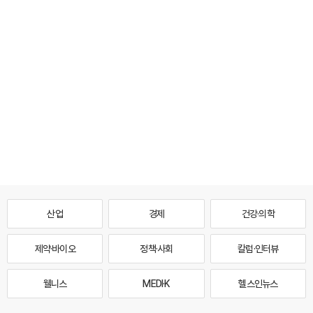
산업
경제
건강·의학
제약·바이오
정책·사회
칼럼·인터뷰
웰니스
MEDI·K
헬스인뉴스