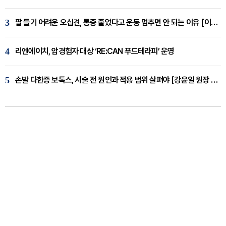
3
팔 들기 어려운 오십견, 통증 줄었다고 운동 멈추면 안 되는 이유 [이병욱 원장 칼럼]
4
리엔에이치, 암경험자 대상 ‘RE:CAN 푸드테라피’ 운영
5
손발 다한증 보톡스, 시술 전 원인과 적용 범위 살펴야 [강윤일 원장 칼럼]