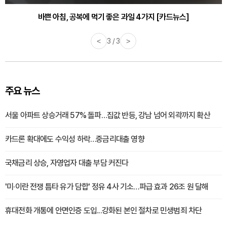
바쁜 아침, 공복에 먹기 좋은 과일 4가지 [카드뉴스]
<
1 / 3
>
주요 뉴스
서울 아파트 상승거래 57% 돌파…집값 반등, 강남 넘어 외곽까지 확산
카드론 확대에도 수익성 하락…중금리대출 영향
국채금리 상승, 자영업자 대출 부담 커진다
'미·이란 전쟁 틈타 유가 담합' 정유 4사 기소…파급 효과 26조 원 달해
휴대전화 개통에 안면인증 도입...강화된 본인 절차로 민생범죄 차단