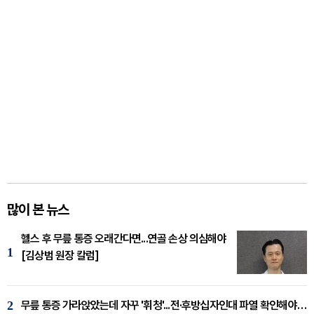
많이 본 뉴스
헬스 후 무릎 통증 오래간다면...연골 손상 의심해야
1
[김상범 원장 칼럼]
2
무릎 통증 가라앉았는데 자꾸 '휘청'...전·후방십자인대 파열 확인해야 [곽우경 원장 칼럼]