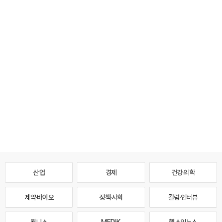
산업
경제
건강·의학
제약·바이오
정책·사회
칼럼·인터뷰