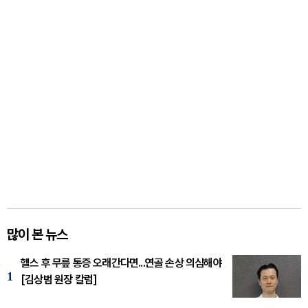
많이 본 뉴스
헬스 후 무릎 통증 오래간다면...연골 손상 의심해야
1
[김상범 원장 칼럼]