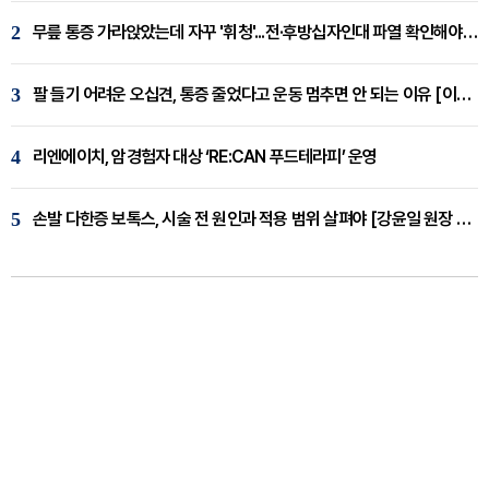
2
무릎 통증 가라앉았는데 자꾸 '휘청'...전·후방십자인대 파열 확인해야 [곽우경 원장 칼럼]
3
팔 들기 어려운 오십견, 통증 줄었다고 운동 멈추면 안 되는 이유 [이병욱 원장 칼럼]
4
리엔에이치, 암경험자 대상 ‘RE:CAN 푸드테라피’ 운영
5
손발 다한증 보톡스, 시술 전 원인과 적용 범위 살펴야 [강윤일 원장 칼럼]