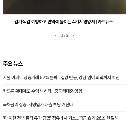
감기·독감 예방하고 면역력 높이는 4가지 영양제 [카드뉴스]
<
3 / 3
>
주요 뉴스
서울 아파트 상승거래 57% 돌파…집값 반등, 강남 넘어 외곽까지 확산
카드론 확대에도 수익성 하락…중금리대출 영향
국채금리 상승, 자영업자 대출 부담 커진다
'미·이란 전쟁 틈타 유가 담합' 정유 4사 기소…파급 효과 26조 원 달해