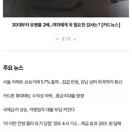
30대부터 유병률 2배...여자에게 꼭 필요한 검사는? [카드뉴스]
<
2 / 3
>
주요 뉴스
서울 아파트 상승거래 57% 돌파…집값 반등, 강남 넘어 외곽까지 확산
카드론 확대에도 수익성 하락…중금리대출 영향
국채금리 상승, 자영업자 대출 부담 커진다
'미·이란 전쟁 틈타 유가 담합' 정유 4사 기소…파급 효과 26조 원 달해