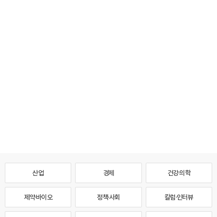
산업
경제
건강·의학
제약·바이오
정책·사회
칼럼·인터뷰