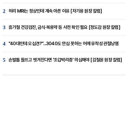
2
허리 MRI는 정상인데 계속 아픈 이유 [차기용 원장 칼럼]
3
휴가철 건강검진, 금식·복용약 등 사전 확인 필요 [정도감 원장 칼럼]
4
"40대인데 오십견?"...3040도 안심 못하는 어깨 유착성 관절낭염
5
손발톱 들뜨고 벗겨진다면 '조갑박리증' 의심해야 [김철윤 원장 칼럼]