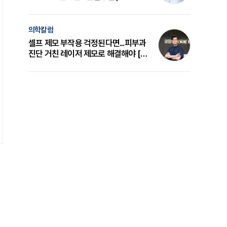
의 원리와 선택 기준 [길건 원장 칼럼]
의학칼럼
셀프 제모 부작용 걱정된다면...피부과
진단 거친 레이저 제모로 해결해야 [변
준석 원장 칼럼]