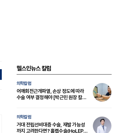
헬스인뉴스 칼럼
의학칼럼
어깨회전근개파열, 손상 정도에 따라
수술 여부 결정해야 [박근민 원장 칼
럼]
의학칼럼
거대 전립선비대증 수술, 재발 가능성
까지 고려한다면? 홀렙수술(HoLEP)