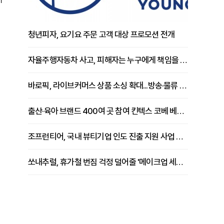
청년피자, 요기요 주문 고객 대상 프로모션 전개
자율주행자동차 사고, 피해자는 누구에게 책임을 물을 수 있을까
바로픽, 라이브커머스 상품 소싱 확대...방송·물류 원스톱 지원 강화
출산·육아 브랜드 400여 곳 참여 킨텍스 코베 베이비페어 개막
조프런티어, 국내 뷰티기업 인도 진출 지원 사업 추진
쏘내추럴, 휴가철 번짐 걱정 덜어줄 '메이크업 세팅 멀티 매직 실러' 제안