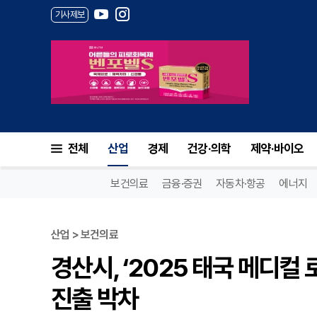
기사제보
전체
산업
경제
건강·의학
제약·바이오
보건의료
금융·증권
자동차·항공
에너지
산업 > 보건의료
경산시, ‘2025 태국 메디컬
진출 박차