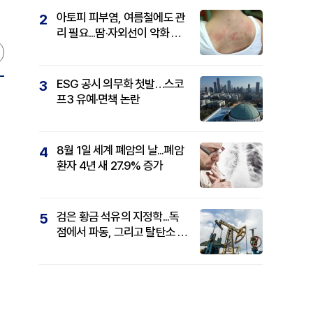
아토피 피부염, 여름철에도 관
2
리 필요...땀·자외선이 악화 요
인
ESG 공시 의무화 첫발…스코
3
프3 유예·면책 논란
8월 1일 세계 폐암의 날...폐암
4
환자 4년 새 27.9% 증가
검은 황금 석유의 지정학...독
5
점에서 파동, 그리고 탈탄소 패
권까지