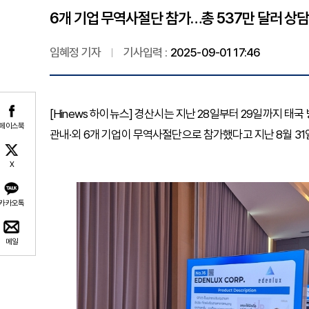
6개 기업 무역사절단 참가…총 537만 달러 상담,
임혜정 기자
기사입력 :
2025-09-01 17:46
[Hinews 하이뉴스] 경산시는 지난 28일부터 29일까지 태국
페이스북
관내·외 6개 기업이 무역사절단으로 참가했다고 지난 8월 31
X
카카오톡
메일