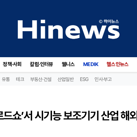
경산시, ‘2025 태국 메디컬 로드쇼’서 시기능 보조기기 산업 해외 진출 박차
정책·사회
칼럼·인터뷰
웰니스
MEDIK
헬스인뉴스
유통
테크
부동산·건설
산업일반
ESG
인사·부고
 로드쇼’서 시기능 보조기기 산업 해