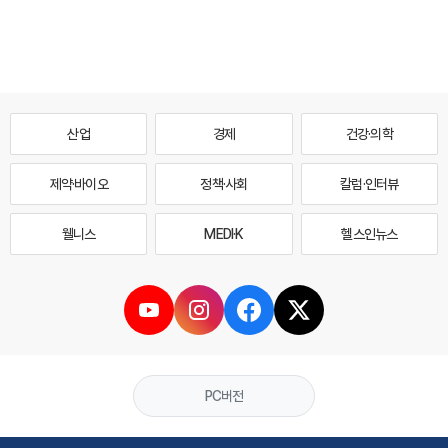
산업
경제
건강·의학
제약·바이오
정책·사회
칼럼·인터뷰
웰니스
MEDI·K
헬스인뉴스
PC버전