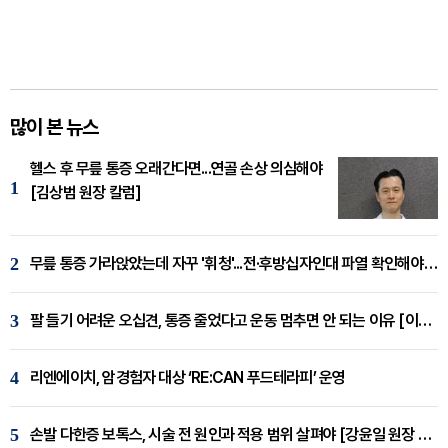
많이 본 뉴스
헬스 후 무릎 통증 오래간다면...연골 손상 의심해야
1
[김상범 원장 칼럼]
2
무릎 통증 가라앉았는데 자꾸 '휘청'...전·후방십자인대 파열 확인해야 [곽우경 원장 칼럼]
3
팔 들기 어려운 오십견, 통증 줄었다고 운동 멈추면 안 되는 이유 [이병욱 원장 칼럼]
4
리엔에이치, 암경험자 대상 ‘RE:CAN 푸드테라피’ 운영
5
손발 다한증 보톡스, 시술 전 원인과 적용 범위 살펴야 [강윤일 원장 칼럼]