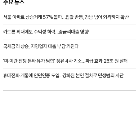
주요 뉴스
서울 아파트 상승거래 57% 돌파…집값 반등, 강남 넘어 외곽까지 확산
카드론 확대에도 수익성 하락…중금리대출 영향
국채금리 상승, 자영업자 대출 부담 커진다
'미·이란 전쟁 틈타 유가 담합' 정유 4사 기소…파급 효과 26조 원 달해
휴대전화 개통에 안면인증 도입...강화된 본인 절차로 민생범죄 차단