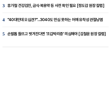
3
휴가철 건강검진, 금식·복용약 등 사전 확인 필요 [정도감 원장 칼럼]
4
"40대인데 오십견?"...3040도 안심 못하는 어깨 유착성 관절낭염
5
손발톱 들뜨고 벗겨진다면 '조갑박리증' 의심해야 [김철윤 원장 칼럼]