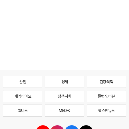
산업
경제
건강·의학
제약·바이오
정책·사회
칼럼·인터뷰
웰니스
MEDI·K
헬스인뉴스