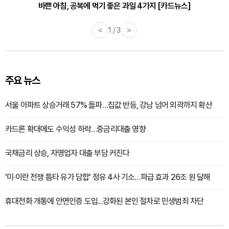
바쁜 아침, 공복에 먹기 좋은 과일 4가지 [카드뉴스]
<
1 / 3
>
주요 뉴스
서울 아파트 상승거래 57% 돌파…집값 반등, 강남 넘어 외곽까지 확산
카드론 확대에도 수익성 하락…중금리대출 영향
국채금리 상승, 자영업자 대출 부담 커진다
'미·이란 전쟁 틈타 유가 담합' 정유 4사 기소…파급 효과 26조 원 달해
휴대전화 개통에 안면인증 도입...강화된 본인 절차로 민생범죄 차단