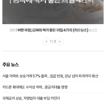
30대부터 유병률 2배...여자에게 꼭 필요한 검사는? [카드뉴스]
<
2 / 3
>
주요 뉴스
서울 아파트 상승거래 57% 돌파…집값 반등, 강남 넘어 외곽까지 확산
카드론 확대에도 수익성 하락…중금리대출 영향
국채금리 상승, 자영업자 대출 부담 커진다