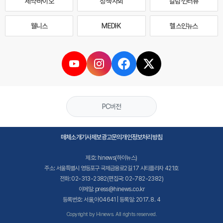
제약·바이오
정책·사회
칼럼·인터뷰
웰니스
MEDI·K
헬스인뉴스
PC버전
매체소개
기사제보
광고문의
개인정보처리방침
제호: hinews(하이뉴스)
주소: 서울특별시 영등포구 국제금융로2길 17 시티플라자 421호
전화: 02-313-2382(편집국: 02-782-2382)
이메일: press@hinews.co.kr
등록번호: 서울,아04641 | 등록일: 2017. 8. 4
Copyright by Hinews. All rights reserved.