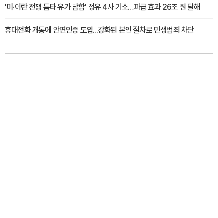
'미·이란 전쟁 틈타 유가 담합' 정유 4사 기소…파급 효과 26조 원 달해
휴대전화 개통에 안면인증 도입...강화된 본인 절차로 민생범죄 차단