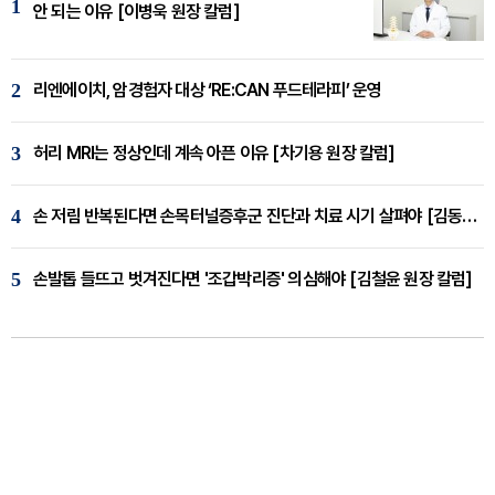
1
안 되는 이유 [이병욱 원장 칼럼]
2
리엔에이치, 암경험자 대상 ‘RE:CAN 푸드테라피’ 운영
3
허리 MRI는 정상인데 계속 아픈 이유 [차기용 원장 칼럼]
4
손 저림 반복된다면 손목터널증후군 진단과 치료 시기 살펴야 [김동현 원장 칼럼]
5
손발톱 들뜨고 벗겨진다면 '조갑박리증' 의심해야 [김철윤 원장 칼럼]