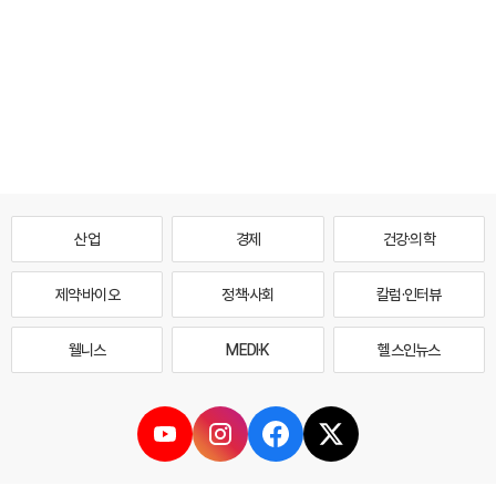
산업
경제
건강·의학
제약·바이오
정책·사회
칼럼·인터뷰
웰니스
MEDI·K
헬스인뉴스