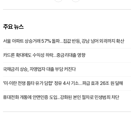
주요 뉴스
서울 아파트 상승거래 57% 돌파…집값 반등, 강남 넘어 외곽까지 확산
카드론 확대에도 수익성 하락…중금리대출 영향
국채금리 상승, 자영업자 대출 부담 커진다
'미·이란 전쟁 틈타 유가 담합' 정유 4사 기소…파급 효과 26조 원 달해
휴대전화 개통에 안면인증 도입...강화된 본인 절차로 민생범죄 차단