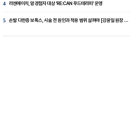
4
리엔에이치, 암경험자 대상 ‘RE:CAN 푸드테라피’ 운영
5
손발 다한증 보톡스, 시술 전 원인과 적용 범위 살펴야 [강윤일 원장 칼럼]