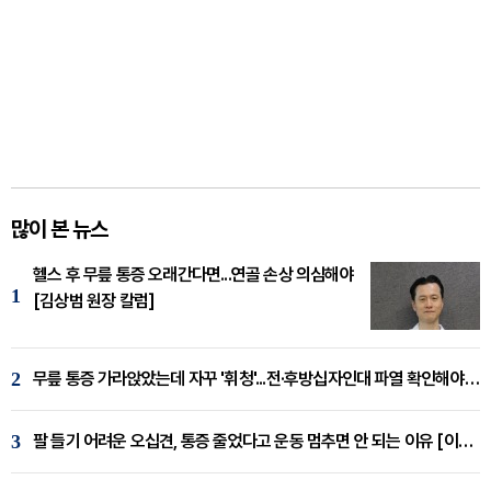
많이 본 뉴스
헬스 후 무릎 통증 오래간다면...연골 손상 의심해야
1
[김상범 원장 칼럼]
2
무릎 통증 가라앉았는데 자꾸 '휘청'...전·후방십자인대 파열 확인해야 [곽우경 원장 칼럼]
3
팔 들기 어려운 오십견, 통증 줄었다고 운동 멈추면 안 되는 이유 [이병욱 원장 칼럼]