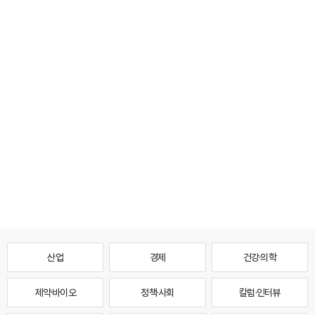
산업
경제
건강·의학
제약·바이오
정책·사회
칼럼·인터뷰