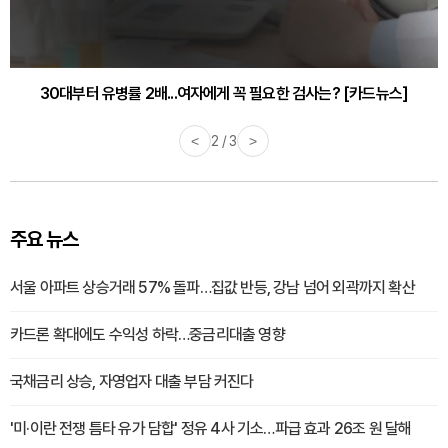
30대부터 유병률 2배...여자에게 꼭 필요한 검사는? [카드뉴스]
<
2 / 3
>
주요 뉴스
서울 아파트 상승거래 57% 돌파…집값 반등, 강남 넘어 외곽까지 확산
카드론 확대에도 수익성 하락…중금리대출 영향
국채금리 상승, 자영업자 대출 부담 커진다
'미·이란 전쟁 틈타 유가 담합' 정유 4사 기소…파급 효과 26조 원 달해