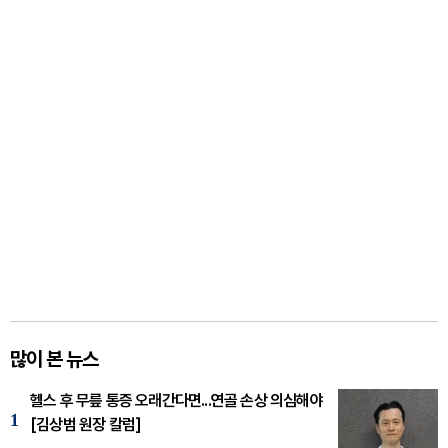
많이 본 뉴스
헬스 후 무릎 통증 오래간다면...연골 손상 의심해야
1
[김상범 원장 칼럼]