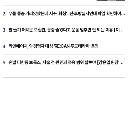
2
무릎 통증 가라앉았는데 자꾸 '휘청'...전·후방십자인대 파열 확인해야 [곽우경 원장 칼럼]
3
팔 들기 어려운 오십견, 통증 줄었다고 운동 멈추면 안 되는 이유 [이병욱 원장 칼럼]
4
리엔에이치, 암경험자 대상 ‘RE:CAN 푸드테라피’ 운영
5
손발 다한증 보톡스, 시술 전 원인과 적용 범위 살펴야 [강윤일 원장 칼럼]