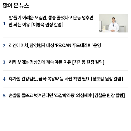
많이 본 뉴스
팔 들기 어려운 오십견, 통증 줄었다고 운동 멈추면
1
안 되는 이유 [이병욱 원장 칼럼]
2
리엔에이치, 암경험자 대상 ‘RE:CAN 푸드테라피’ 운영
3
허리 MRI는 정상인데 계속 아픈 이유 [차기용 원장 칼럼]
4
휴가철 건강검진, 금식·복용약 등 사전 확인 필요 [정도감 원장 칼럼]
5
손발톱 들뜨고 벗겨진다면 '조갑박리증' 의심해야 [김철윤 원장 칼럼]