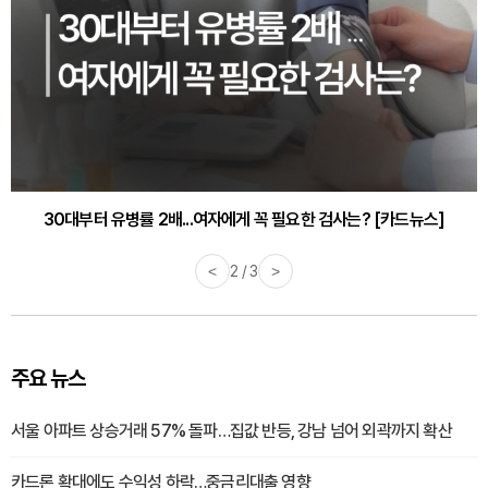
30대부터 유병률 2배...여자에게 꼭 필요한 검사는? [카드뉴스]
감기·독감 예방하고 면역력 높이는 4가지 영양제 [카드뉴스]
<
2 / 3
>
주요 뉴스
서울 아파트 상승거래 57% 돌파…집값 반등, 강남 넘어 외곽까지 확산
카드론 확대에도 수익성 하락…중금리대출 영향