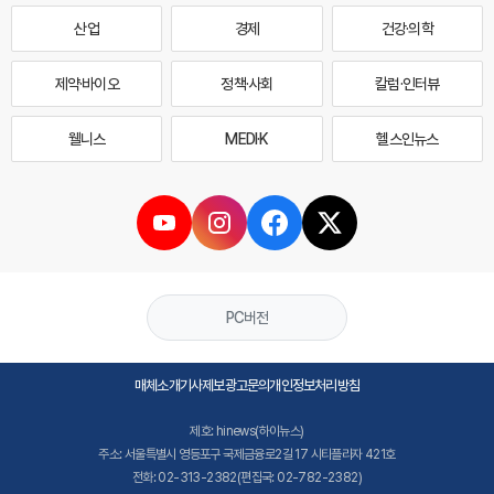
산업
경제
건강·의학
제약·바이오
정책·사회
칼럼·인터뷰
웰니스
MEDI·K
헬스인뉴스
PC버전
매체소개
기사제보
광고문의
개인정보처리방침
제호: hinews(하이뉴스)
주소: 서울특별시 영등포구 국제금융로2길 17 시티플라자 421호
전화: 02-313-2382(편집국: 02-782-2382)