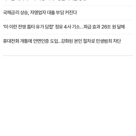
국채금리 상승, 자영업자 대출 부담 커진다
'미·이란 전쟁 틈타 유가 담합' 정유 4사 기소…파급 효과 26조 원 달해
휴대전화 개통에 안면인증 도입...강화된 본인 절차로 민생범죄 차단