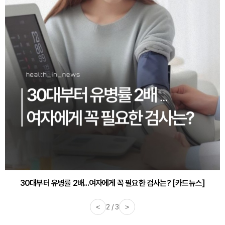
30대부터 유병률 2배...여자에게 꼭 필요한 검사는? [카드뉴스]
감기·독감 예방하고 면역력 높이는 4가지 영양제 [카드뉴스]
<
2 / 3
>