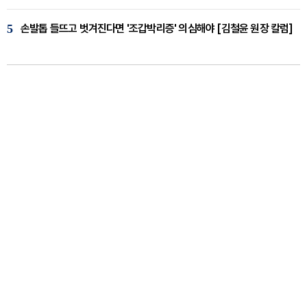
5
손발톱 들뜨고 벗겨진다면 '조갑박리증' 의심해야 [김철윤 원장 칼럼]