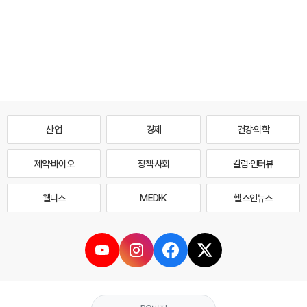
산업
경제
건강·의학
제약·바이오
정책·사회
칼럼·인터뷰
웰니스
MEDI·K
헬스인뉴스