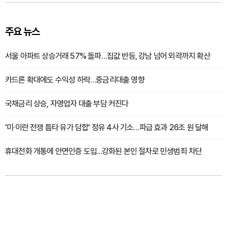
주요 뉴스
서울 아파트 상승거래 57% 돌파…집값 반등, 강남 넘어 외곽까지 확산
카드론 확대에도 수익성 하락…중금리대출 영향
국채금리 상승, 자영업자 대출 부담 커진다
'미·이란 전쟁 틈타 유가 담합' 정유 4사 기소…파급 효과 26조 원 달해
휴대전화 개통에 안면인증 도입...강화된 본인 절차로 민생범죄 차단