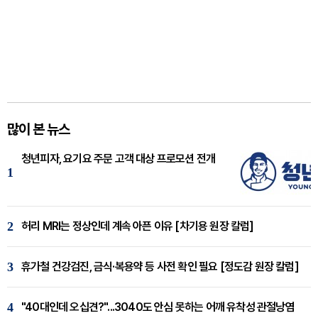
많이 본 뉴스
청년피자, 요기요 주문 고객 대상 프로모션 전개
1
2
허리 MRI는 정상인데 계속 아픈 이유 [차기용 원장 칼럼]
3
휴가철 건강검진, 금식·복용약 등 사전 확인 필요 [정도감 원장 칼럼]
4
"40대인데 오십견?"...3040도 안심 못하는 어깨 유착성 관절낭염