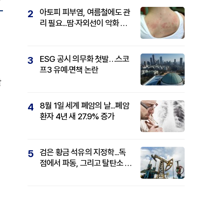
아토피 피부염, 여름철에도 관
2
리 필요...땀·자외선이 악화 요
인
ESG 공시 의무화 첫발…스코
3
프3 유예·면책 논란
할
8월 1일 세계 폐암의 날...폐암
4
환자 4년 새 27.9% 증가
검은 황금 석유의 지정학...독
5
점에서 파동, 그리고 탈탄소 패
권까지