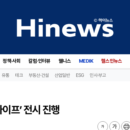
이프’ 전시 진행
정책·사회
칼럼·인터뷰
웰니스
MEDIK
헬스인뉴스
유통
테크
부동산·건설
산업일반
ESG
인사·부고
라이프’ 전시 진행