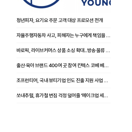
청년피자, 요기요 주문 고객 대상 프로모션 전개
자율주행자동차 사고, 피해자는 누구에게 책임을 물을 수 있을까
바로픽, 라이브커머스 상품 소싱 확대...방송·물류 원스톱 지원 강화
출산·육아 브랜드 400여 곳 참여 킨텍스 코베 베이비페어 개막
조프런티어, 국내 뷰티기업 인도 진출 지원 사업 추진
쏘내추럴, 휴가철 번짐 걱정 덜어줄 '메이크업 세팅 멀티 매직 실러' 제안