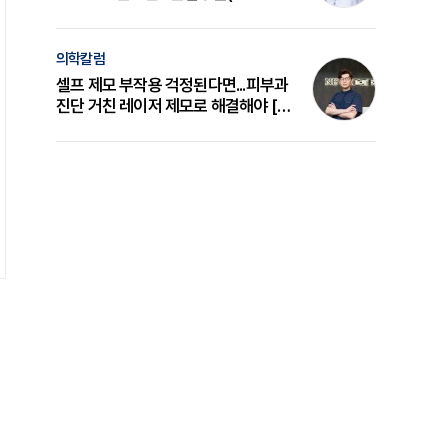
의 원리와 선택 기준 [길건 원장 칼럼]
의학칼럼
셀프 제모 부작용 걱정된다면...피부과
진단 거친 레이저 제모로 해결해야 [변
준석 원장 칼럼]