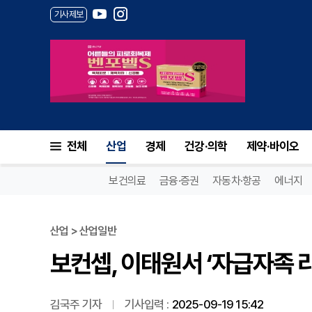
기사제보
보컨셉, 이태원서 ‘자급자족 라
전체
산업
경제
건강·의학
제약·바이오
보건의료
금융·증권
자동차·항공
에너지
산업 > 산업일반
보컨셉, 이태원서 ‘자급자족 
김국주 기자
기사입력 :
2025-09-19 15:42