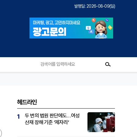
발행일: 2026-08-09(일)
헤드라인
두 번의 법원 판단에도…여성
1
산재 장해 기준 ‘제자리’