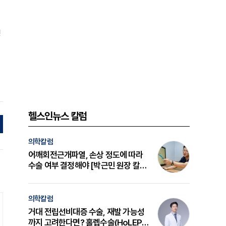
명
헬스인뉴스 칼럼
의학칼럼
어깨회전근개파열, 손상 정도에 따라
수술 여부 결정해야 [박근민 원장 칼
럼]
의학칼럼
거대 전립선비대증 수술, 재발 가능성
까지 고려한다면? 홀렙수술(HoLEP)