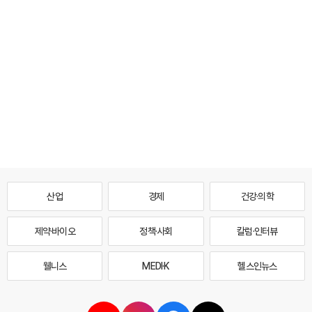
산업
경제
건강·의학
제약·바이오
정책·사회
칼럼·인터뷰
웰니스
MEDI·K
헬스인뉴스