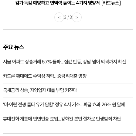
감기·독감 예방하고 면역력 높이는 4가지 영양제 [카드뉴스]
<
3 / 3
>
주요 뉴스
서울 아파트 상승거래 57% 돌파…집값 반등, 강남 넘어 외곽까지 확산
카드론 확대에도 수익성 하락…중금리대출 영향
국채금리 상승, 자영업자 대출 부담 커진다
'미·이란 전쟁 틈타 유가 담합' 정유 4사 기소…파급 효과 26조 원 달해
휴대전화 개통에 안면인증 도입...강화된 본인 절차로 민생범죄 차단