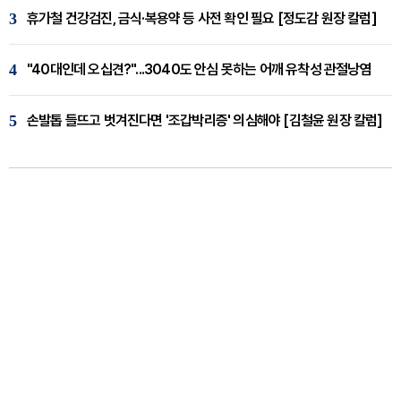
3
휴가철 건강검진, 금식·복용약 등 사전 확인 필요 [정도감 원장 칼럼]
4
"40대인데 오십견?"...3040도 안심 못하는 어깨 유착성 관절낭염
5
손발톱 들뜨고 벗겨진다면 '조갑박리증' 의심해야 [김철윤 원장 칼럼]