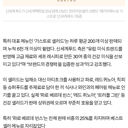
신세계푸드가 신세계백화점 강남점에 선보인 프리미엄 델리 브랜드 ‘베키아에누보 가
스트로' (신세계푸드 제공)
특히 대표 메뉴인 ‘가스트로 샐러드’는 하루 평균 200개 이상 판매되
며 누적 6천 개 이상이 팔렸다. 신세계푸드 측은 “유럽 미식 트렌드를
반영해 고급 재료와 셰프 레시피로 만든 30여 종의 건강 미식을 선보
이고 있다”며 “브랜드의 경쟁력을 입증한 성과”라고 강조했다.
이 샐러드는 잎채소 대신 아티초크를 사용하고 파로, 레드퀴노아, 칙피
등 슈퍼푸드를 주재료로 담아 한 끼 식사나 와인과의 페어링 메뉴로 인
기를 끌고 있다. 실제 ‘파로 베르데 빈스’, ‘레드 퀴노아’, ‘트러플 그린’ 등
건강 샐러드가 판매 상위권에 오르며 꾸준히 호응을 얻고 있다.
특히 ‘파로 베르데 빈스’는 전체 판매 비중의 25%를 차지하며 베스트
셀러 메뉴로 자리잡았다