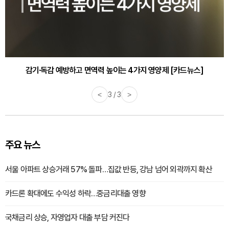
감기·독감 예방하고 면역력 높이는 4가지 영양제 [카드뉴스]
<
3 / 3
>
주요 뉴스
서울 아파트 상승거래 57% 돌파…집값 반등, 강남 넘어 외곽까지 확산
카드론 확대에도 수익성 하락…중금리대출 영향
국채금리 상승, 자영업자 대출 부담 커진다