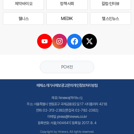
제약·바이오
정책·사회
칼럼·인터뷰
웰니스
MEDI·K
헬스인뉴스
PC버전
매체소개
기사제보
광고문의
개인정보처리방침
제호: hinews(하이뉴스)
주소: 서울특별시 영등포구 국제금융로2길 17 시티플라자 421호
전화: 02-313-2382(편집국: 02-782-2382)
이메일: press@hinews.co.kr
등록번호: 서울,아04641 | 등록일: 2017. 8. 4
Copyright by Hinews. All rights reserved.