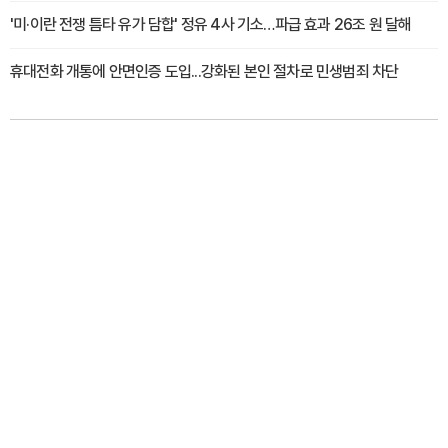
'미·이란 전쟁 틈타 유가 담합' 정유 4사 기소…파급 효과 26조 원 달해
휴대전화 개통에 안면인증 도입...강화된 본인 절차로 민생범죄 차단