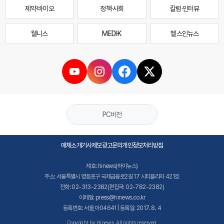
제약·바이오
정책·사회
칼럼·인터뷰
웰니스
MEDI·K
헬스인뉴스
PC버전
매체소개
기사제보
광고문의
개인정보처리방침
제호: hinews(하이뉴스)
주소: 서울특별시 영등포구 국제금융로2길 17 시티플라자 421호
전화: 02-313-2382(편집국: 02-782-2382)
이메일: press@hinews.co.kr
등록번호: 서울,아04641 | 등록일: 2017. 8. 4
Copyright by Hinews. All rights reserved.