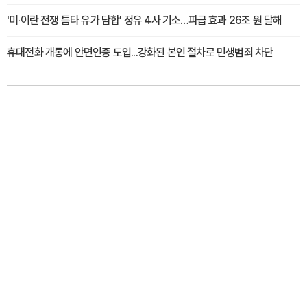
'미·이란 전쟁 틈타 유가 담합' 정유 4사 기소…파급 효과 26조 원 달해
휴대전화 개통에 안면인증 도입...강화된 본인 절차로 민생범죄 차단