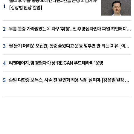
헬스 후 무릎 통증 오래간다면...연골 손상 의심해야
1
[김상범 원장 칼럼]
2
무릎 통증 가라앉았는데 자꾸 '휘청'...전·후방십자인대 파열 확인해야 [곽우경 원장 칼럼]
3
팔 들기 어려운 오십견, 통증 줄었다고 운동 멈추면 안 되는 이유 [이병욱 원장 칼럼]
4
리엔에이치, 암경험자 대상 ‘RE:CAN 푸드테라피’ 운영
5
손발 다한증 보톡스, 시술 전 원인과 적용 범위 살펴야 [강윤일 원장 칼럼]