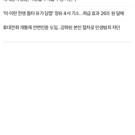
'미·이란 전쟁 틈타 유가 담합' 정유 4사 기소…파급 효과 26조 원 달해
휴대전화 개통에 안면인증 도입...강화된 본인 절차로 민생범죄 차단