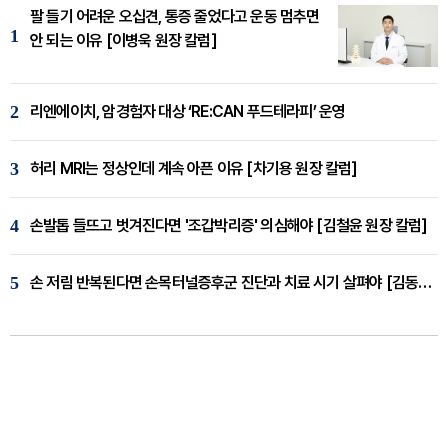
팔 들기 어려운 오십견, 통증 줄었다고 운동 멈추면
1
안 되는 이유 [이병욱 원장 칼럼]
2
리엔에이치, 암경험자 대상 ‘RE:CAN 푸드테라피’ 운영
3
허리 MRI는 정상인데 계속 아픈 이유 [차기용 원장 칼럼]
4
손발톱 들뜨고 벗겨진다면 '조갑박리증' 의심해야 [김철윤 원장 칼럼]
5
손 저림 반복된다면 손목터널증후군 진단과 치료 시기 살펴야 [김동현 원장 칼럼]