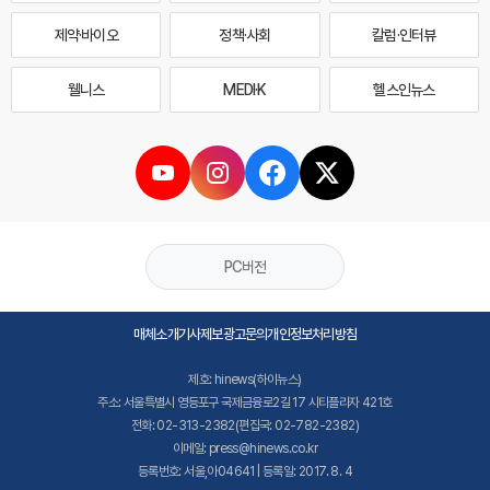
제약·바이오
정책·사회
칼럼·인터뷰
웰니스
MEDI·K
헬스인뉴스
PC버전
매체소개
기사제보
광고문의
개인정보처리방침
제호: hinews(하이뉴스)
주소: 서울특별시 영등포구 국제금융로2길 17 시티플라자 421호
전화: 02-313-2382(편집국: 02-782-2382)
이메일: press@hinews.co.kr
등록번호: 서울,아04641 | 등록일: 2017. 8. 4