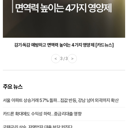
감기·독감 예방하고 면역력 높이는 4가지 영양제 [카드뉴스]
<
3 / 3
>
주요 뉴스
서울 아파트 상승거래 57% 돌파…집값 반등, 강남 넘어 외곽까지 확산
카드론 확대에도 수익성 하락…중금리대출 영향
국채금리 상승, 자영업자 대출 부담 커진다