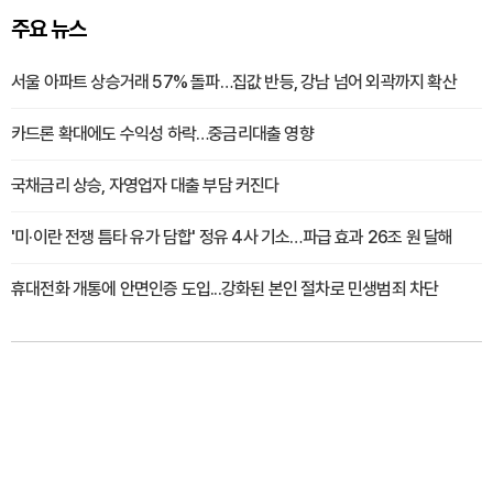
주요 뉴스
서울 아파트 상승거래 57% 돌파…집값 반등, 강남 넘어 외곽까지 확산
카드론 확대에도 수익성 하락…중금리대출 영향
국채금리 상승, 자영업자 대출 부담 커진다
'미·이란 전쟁 틈타 유가 담합' 정유 4사 기소…파급 효과 26조 원 달해
휴대전화 개통에 안면인증 도입...강화된 본인 절차로 민생범죄 차단