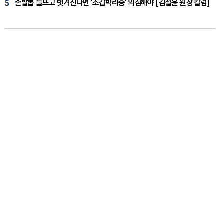
5
손발톱 들뜨고 벗겨진다면 '조갑박리증' 의심해야 [김철윤 원장 칼럼]