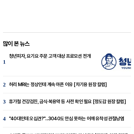
많이 본 뉴스
청년피자, 요기요 주문 고객 대상 프로모션 전개
1
2
허리 MRI는 정상인데 계속 아픈 이유 [차기용 원장 칼럼]
3
휴가철 건강검진, 금식·복용약 등 사전 확인 필요 [정도감 원장 칼럼]
4
"40대인데 오십견?"...3040도 안심 못하는 어깨 유착성 관절낭염