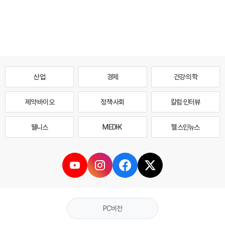
산업
경제
건강·의학
제약·바이오
정책·사회
칼럼·인터뷰
웰니스
MEDI·K
헬스인뉴스
PC버전