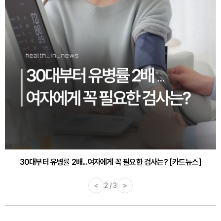
30대부터 유병률 2배...여자에게 꼭 필요한 검사는? [카드뉴스]
감기·독감 예방하고 면역력 높이는 4가지 영양제 [카드뉴스]
<
2 / 3
>