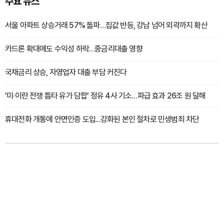
주요 뉴스
서울 아파트 상승거래 57% 돌파…집값 반등, 강남 넘어 외곽까지 확산
카드론 확대에도 수익성 하락…중금리대출 영향
국채금리 상승, 자영업자 대출 부담 커진다
'미·이란 전쟁 틈타 유가 담합' 정유 4사 기소…파급 효과 26조 원 달해
휴대전화 개통에 안면인증 도입...강화된 본인 절차로 민생범죄 차단