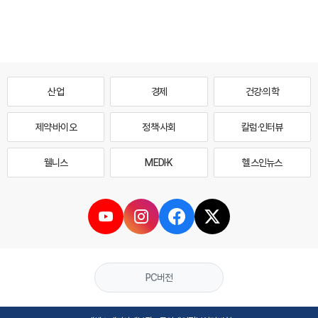
산업
경제
건강·의학
제약·바이오
정책·사회
칼럼·인터뷰
웰니스
MEDI·K
헬스인뉴스
PC버전