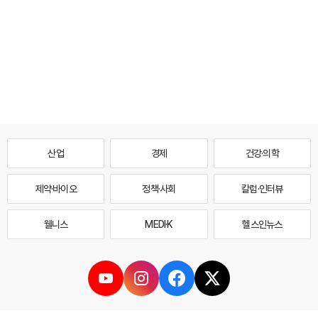
산업
경제
건강·의학
제약·바이오
정책·사회
칼럼·인터뷰
웰니스
MEDI·K
헬스인뉴스