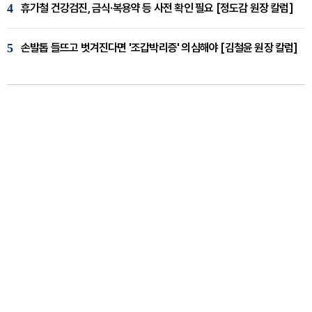
4
휴가철 건강검진, 금식·복용약 등 사전 확인 필요 [정도감 원장 칼럼]
5
손발톱 들뜨고 벗겨진다면 '조갑박리증' 의심해야 [김철윤 원장 칼럼]