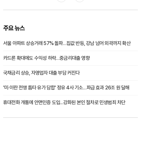
주요 뉴스
서울 아파트 상승거래 57% 돌파…집값 반등, 강남 넘어 외곽까지 확산
카드론 확대에도 수익성 하락…중금리대출 영향
국채금리 상승, 자영업자 대출 부담 커진다
'미·이란 전쟁 틈타 유가 담합' 정유 4사 기소…파급 효과 26조 원 달해
휴대전화 개통에 안면인증 도입...강화된 본인 절차로 민생범죄 차단