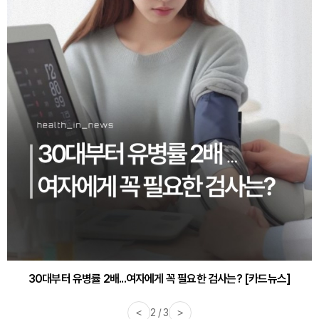
30대부터 유병률 2배...여자에게 꼭 필요한 검사는? [카드뉴스]
감기·독감 예방하고 면역력 높이는 4가지 영양제 [카드뉴스]
<
2 / 3
>