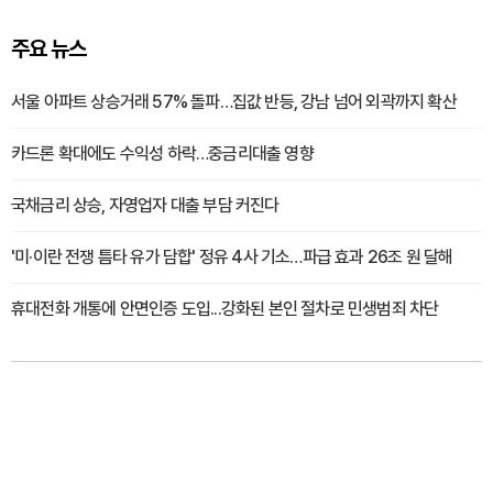
주요 뉴스
서울 아파트 상승거래 57% 돌파…집값 반등, 강남 넘어 외곽까지 확산
카드론 확대에도 수익성 하락…중금리대출 영향
국채금리 상승, 자영업자 대출 부담 커진다
'미·이란 전쟁 틈타 유가 담합' 정유 4사 기소…파급 효과 26조 원 달해
휴대전화 개통에 안면인증 도입...강화된 본인 절차로 민생범죄 차단