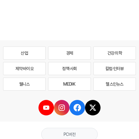
산업
경제
건강·의학
제약·바이오
정책·사회
칼럼·인터뷰
웰니스
MEDI·K
헬스인뉴스
PC버전