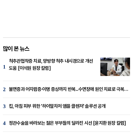
많이 본 뉴스
척추관협착증 치료, 양방향 척추 내시경으로 개선
1
도움 [이석원 원장 칼럼]
2
불면증과 어지럼증·이명 증상까지 반복...수면장애 원인 치료로 극복해야
3
킵, 아침 피부 위한 '하이알차저 앰플 클렌저' 솔루션 공개
4
정관수술을 바라보는 젊은 부부들의 달라진 시선 [윤지환 원장 칼럼]