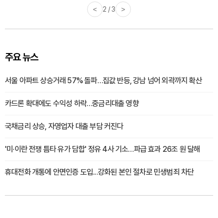
<
3 / 3
>
주요 뉴스
서울 아파트 상승거래 57% 돌파…집값 반등, 강남 넘어 외곽까지 확산
카드론 확대에도 수익성 하락…중금리대출 영향
국채금리 상승, 자영업자 대출 부담 커진다
'미·이란 전쟁 틈타 유가 담합' 정유 4사 기소…파급 효과 26조 원 달해
휴대전화 개통에 안면인증 도입...강화된 본인 절차로 민생범죄 차단