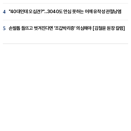
4
"40대인데 오십견?"...3040도 안심 못하는 어깨 유착성 관절낭염
5
손발톱 들뜨고 벗겨진다면 '조갑박리증' 의심해야 [김철윤 원장 칼럼]