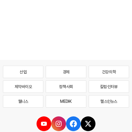
산업
경제
건강·의학
제약·바이오
정책·사회
칼럼·인터뷰
웰니스
MEDI·K
헬스인뉴스