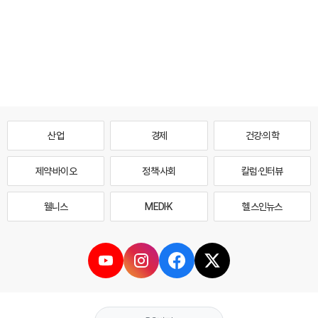
산업
경제
건강·의학
제약·바이오
정책·사회
칼럼·인터뷰
웰니스
MEDI·K
헬스인뉴스