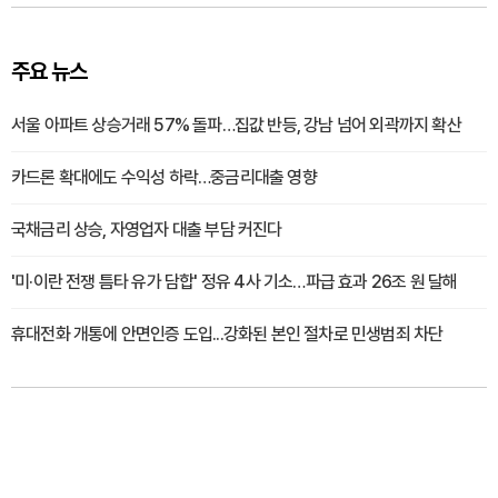
주요 뉴스
서울 아파트 상승거래 57% 돌파…집값 반등, 강남 넘어 외곽까지 확산
카드론 확대에도 수익성 하락…중금리대출 영향
국채금리 상승, 자영업자 대출 부담 커진다
'미·이란 전쟁 틈타 유가 담합' 정유 4사 기소…파급 효과 26조 원 달해
휴대전화 개통에 안면인증 도입...강화된 본인 절차로 민생범죄 차단