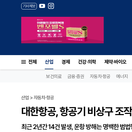
기사제보
대한항공, 항공기 비상구 조작
전체
산업
경제
건강·의학
제약·바이오
보건의료
금융·증권
자동차·항공
에너지
산업 > 자동차·항공
대한항공, 항공기 비상구 조작
최근 2년간 14건 발생, 운항 방해는 명백한 범법