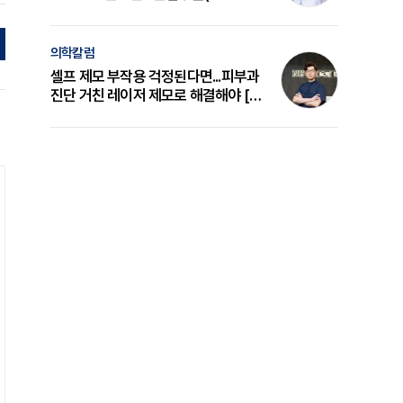
의 원리와 선택 기준 [길건 원장 칼럼]
의학칼럼
셀프 제모 부작용 걱정된다면...피부과
진단 거친 레이저 제모로 해결해야 [변
준석 원장 칼럼]