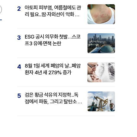
아토피 피부염, 여름철에도 관
2
리 필요...땀·자외선이 악화 요
인
ESG 공시 의무화 첫발…스코
3
프3 유예·면책 논란
8월 1일 세계 폐암의 날...폐암
4
환자 4년 새 27.9% 증가
검은 황금 석유의 지정학...독
5
점에서 파동, 그리고 탈탄소 패
권까지