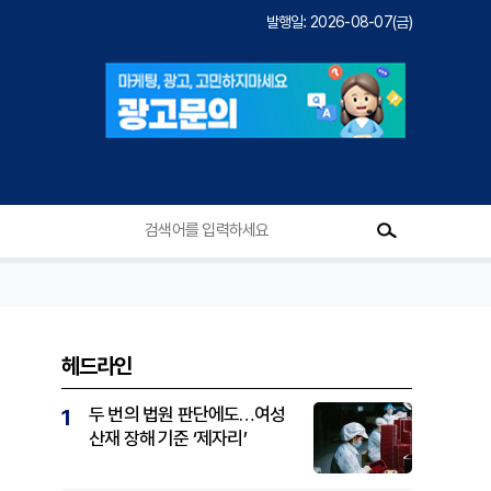
발행일: 2026-08-07(금)
헤드라인
두 번의 법원 판단에도…여성
1
산재 장해 기준 ‘제자리’