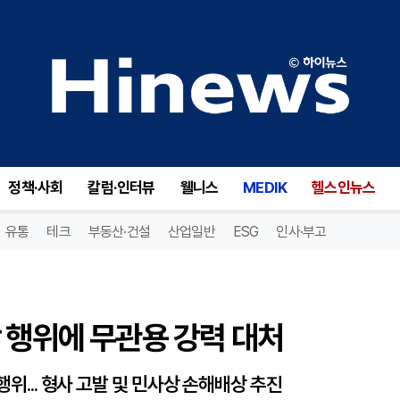
 행위에 무관용 강력 대처
정책·사회
칼럼·인터뷰
웰니스
MEDIK
헬스인뉴스
유통
테크
부동산·건설
산업일반
ESG
인사·부고
 행위에 무관용 강력 대처
행위... 형사 고발 및 민사상 손해배상 추진