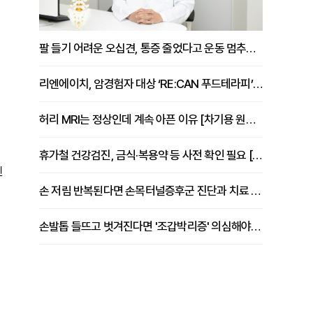
팔 들기 어려운 오십견, 통증 줄었다고 운동 멈추면 안 되는 이유 [이병욱 원장 칼럼]
리엔에이치, 암경험자 대상 ‘RE:CAN 푸드테라피’ 운영
허리 MRI는 정상인데 계속 아픈 이유 [차기용 원장 칼럼]
휴가철 건강검진, 금식·복용약 등 사전 확인 필요 [정도감 원장 칼럼]
진
손 저림 반복된다면 손목터널증후군 진단과 치료 시기 살펴야 [김동현 원장 칼럼]
손발톱 들뜨고 벗겨진다면 '조갑박리증' 의심해야 [김철윤 원장 칼럼]