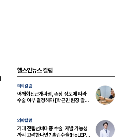
헬스인뉴스 칼럼
에
의학칼럼
어깨회전근개파열, 손상 정도에 따라
수술 여부 결정해야 [박근민 원장 칼
럼]
의학칼럼
거대 전립선비대증 수술, 재발 가능성
까지 고려한다면? 홀렙수술(HoLEP)