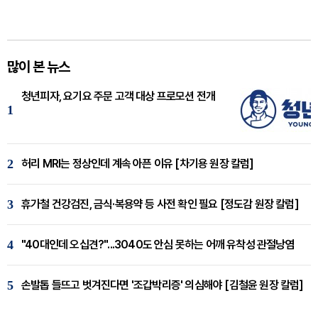
많이 본 뉴스
청년피자, 요기요 주문 고객 대상 프로모션 전개
1
2
허리 MRI는 정상인데 계속 아픈 이유 [차기용 원장 칼럼]
3
휴가철 건강검진, 금식·복용약 등 사전 확인 필요 [정도감 원장 칼럼]
4
"40대인데 오십견?"...3040도 안심 못하는 어깨 유착성 관절낭염
5
손발톱 들뜨고 벗겨진다면 '조갑박리증' 의심해야 [김철윤 원장 칼럼]