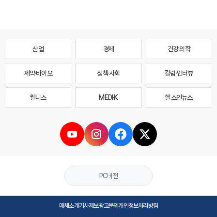
산업
경제
건강·의학
제약·바이오
정책·사회
칼럼·인터뷰
웰니스
MEDI·K
헬스인뉴스
PC버전
매체소개
기사제보
광고문의
개인정보처리방침