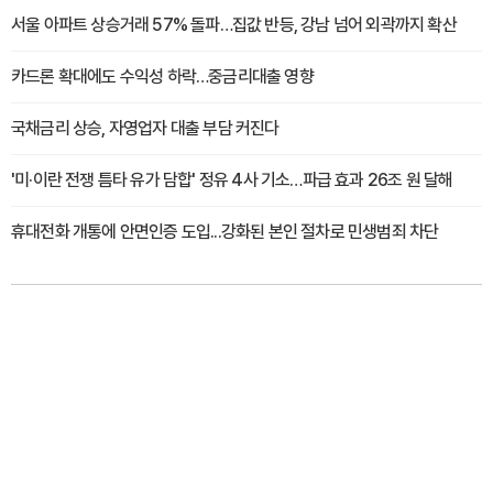
서울 아파트 상승거래 57% 돌파…집값 반등, 강남 넘어 외곽까지 확산
카드론 확대에도 수익성 하락…중금리대출 영향
국채금리 상승, 자영업자 대출 부담 커진다
'미·이란 전쟁 틈타 유가 담합' 정유 4사 기소…파급 효과 26조 원 달해
휴대전화 개통에 안면인증 도입...강화된 본인 절차로 민생범죄 차단