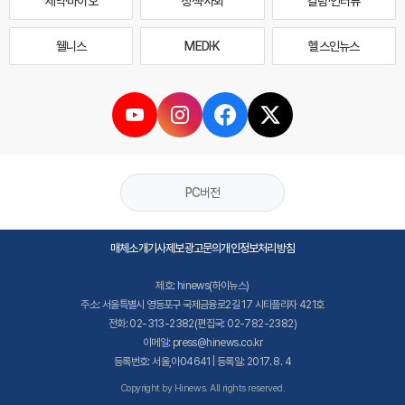
제약·바이오
정책·사회
칼럼·인터뷰
웰니스
MEDI·K
헬스인뉴스
PC버전
매체소개
기사제보
광고문의
개인정보처리방침
제호: hinews(하이뉴스)
주소: 서울특별시 영등포구 국제금융로2길 17 시티플라자 421호
전화: 02-313-2382(편집국: 02-782-2382)
이메일: press@hinews.co.kr
등록번호: 서울,아04641 | 등록일: 2017. 8. 4
Copyright by Hinews. All rights reserved.