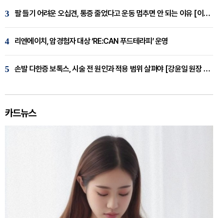
3
팔 들기 어려운 오십견, 통증 줄었다고 운동 멈추면 안 되는 이유 [이병욱 원장 칼럼]
4
리엔에이치, 암경험자 대상 ‘RE:CAN 푸드테라피’ 운영
5
손발 다한증 보톡스, 시술 전 원인과 적용 범위 살펴야 [강윤일 원장 칼럼]
카드뉴스