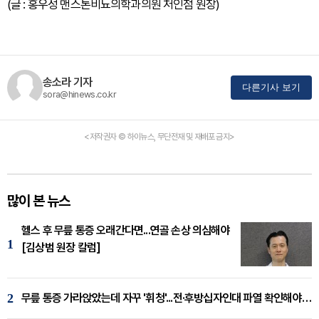
(글 : 홍우성 맨스톤비뇨의학과의원 처인점 원장)
송소라 기자
다른기사 보기
sora@hinews.co.kr
<저작권자 © 하이뉴스, 무단전재 및 재배포 금지>
많이 본 뉴스
헬스 후 무릎 통증 오래간다면...연골 손상 의심해야
1
[김상범 원장 칼럼]
2
무릎 통증 가라앉았는데 자꾸 '휘청'...전·후방십자인대 파열 확인해야 [곽우경 원장 칼럼]