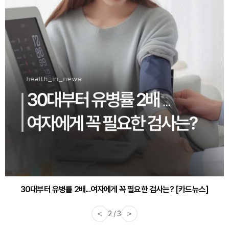
30대부터 유병률 2배...여자에게 꼭 필요한 검사는? [카드뉴스]
감기·독감 예방하고 면역력 높이는 4가지 영양제 [카드뉴스]
<
2 / 3
>