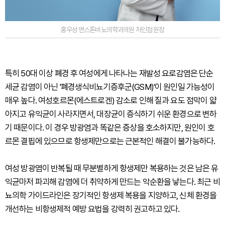
홍우성 맨스톤비뇨의학과의원 처인점 원장
특히 50대 이상 폐경 후 여성에게 나타나는 재발성 요로감염은 단순
세균 감염이 아닌 '폐경생식비뇨기증후군(GSM)'이 원인일 가능성이
매우 높다. 여성호르몬(에스트로겐) 감소로 인해 질과 요도 점막이 얇
아지고 유익균이 사라지면서, 대장균이 증식하기 쉬운 환경으로 변하
기 때문이다. 이 경우 방광염과 똑같은 증상을 호소하지만, 원인이 호
르몬 결핍에 있으므로 항생제만으로는 근본적인 해결이 불가능하다.
여성 방광염이 반복될 때 무분별하게 항생제만 복용하는 것은 남은 유
익균마저 파괴해 감염에 더 취약하게 만드는 악순환을 낳는다. 최근 비
뇨의학 가이드라인은 장기적인 항생제 복용을 지양하고, 신체 환경을
개선하는 비항생제적 예방 요법을 강력히 권고하고 있다.