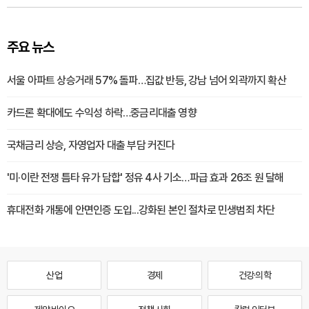
주요 뉴스
서울 아파트 상승거래 57% 돌파…집값 반등, 강남 넘어 외곽까지 확산
카드론 확대에도 수익성 하락…중금리대출 영향
국채금리 상승, 자영업자 대출 부담 커진다
'미·이란 전쟁 틈타 유가 담합' 정유 4사 기소…파급 효과 26조 원 달해
휴대전화 개통에 안면인증 도입...강화된 본인 절차로 민생범죄 차단
산업
경제
건강·의학