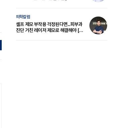
의 원리와 선택 기준 [길건 원장 칼럼]
의학칼럼
셀프 제모 부작용 걱정된다면...피부과
진단 거친 레이저 제모로 해결해야 [변
준석 원장 칼럼]