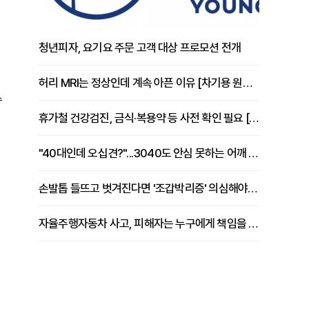
청년피자, 요기요 주문 고객 대상 프로모션 전개
허리 MRI는 정상인데 계속 아픈 이유 [차기용 원장 칼럼]
수
휴가철 건강검진, 금식·복용약 등 사전 확인 필요 [정도감 원장 칼럼]
"40대인데 오십견?"...3040도 안심 못하는 어깨 유착성 관절낭염
손발톱 들뜨고 벗겨진다면 '조갑박리증' 의심해야 [김철윤 원장 칼럼]
자율주행자동차 사고, 피해자는 누구에게 책임을 물을 수 있을까