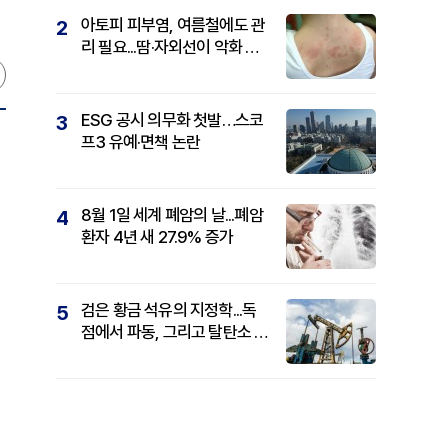
아토피 피부염, 여름철에도 관
2
리 필요...땀·자외선이 악화 요
인
ESG 공시 의무화 첫발…스코
3
프3 유예·면책 논란
8월 1일 세계 폐암의 날...폐암
4
환자 4년 새 27.9% 증가
검은 황금 석유의 지정학...독
5
점에서 파동, 그리고 탈탄소 패
권까지