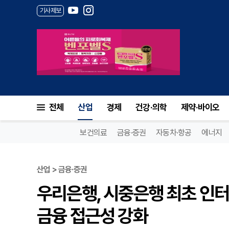
기사제보
전체
산업
경제
건강·의학
제약·바이오
보건의료
금융·증권
자동차·항공
에너지
산업 > 금융·증권
우리은행, 시중은행 최초 인
금융 접근성 강화