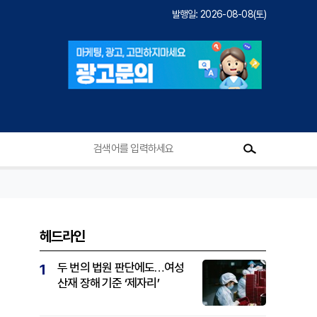
발행일: 2026-08-08(토)
헤드라인
두 번의 법원 판단에도…여성
1
산재 장해 기준 ‘제자리’