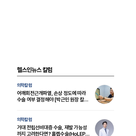
헬스인뉴스 칼럼
의학칼럼
어깨회전근개파열, 손상 정도에 따라
수술 여부 결정해야 [박근민 원장 칼
럼]
의학칼럼
거대 전립선비대증 수술, 재발 가능성
까지 고려한다면? 홀렙수술(HoLEP)