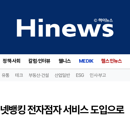
우리은행, 시중은행 최초 인터넷뱅킹 전자점자 서비스 도입으로 금융 접근성 강화
정책·사회
칼럼·인터뷰
웰니스
MEDIK
헬스인뉴스
유통
테크
부동산·건설
산업일반
ESG
인사·부고
터넷뱅킹 전자점자 서비스 도입으로