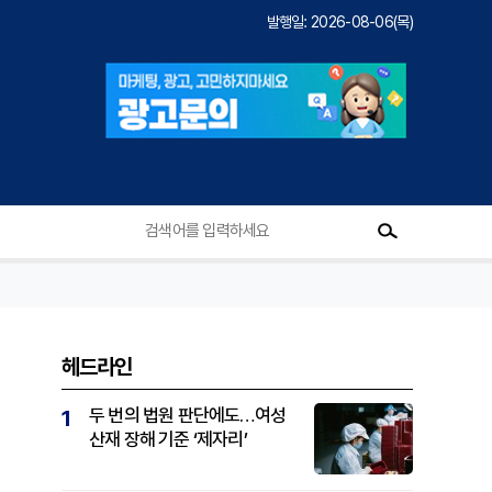
발행일: 2026-08-06(목)
헤드라인
두 번의 법원 판단에도…여성
1
산재 장해 기준 ‘제자리’