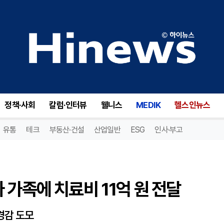
가족에 치료비 11억 원 전달
정책·사회
칼럼·인터뷰
웰니스
MEDIK
헬스인뉴스
유통
테크
부동산·건설
산업일반
ESG
인사·부고
 가족에 치료비 11억 원 전달
경감 도모