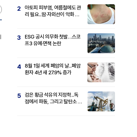
아토피 피부염, 여름철에도 관
2
리 필요...땀·자외선이 악화 요
인
ESG 공시 의무화 첫발…스코
비
3
프3 유예·면책 논란
8월 1일 세계 폐암의 날...폐암
4
환자 4년 새 27.9% 증가
검은 황금 석유의 지정학...독
5
점에서 파동, 그리고 탈탄소 패
권까지