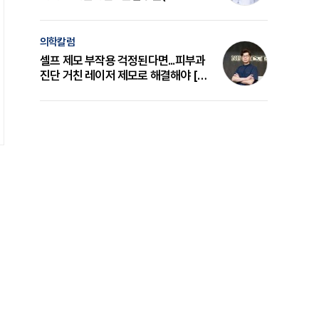
의 원리와 선택 기준 [길건 원장 칼럼]
의학칼럼
셀프 제모 부작용 걱정된다면...피부과
진단 거친 레이저 제모로 해결해야 [변
준석 원장 칼럼]