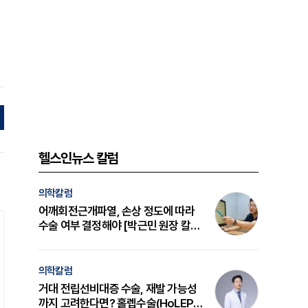
헬스인뉴스 칼럼
의학칼럼
어깨회전근개파열, 손상 정도에 따라
수술 여부 결정해야 [박근민 원장 칼
럼]
의학칼럼
거대 전립선비대증 수술, 재발 가능성
까지 고려한다면? 홀렙수술(HoLEP)