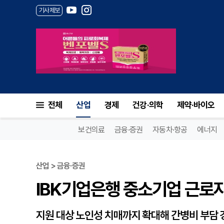
기사제보
IBK기업은행 중소기업 근로자 
전체
산업
경제
건강·의학
제약·바이오
보건의료
금융·증권
자동차·항공
에너지
산업 > 금융·증권
IBK기업은행 중소기업 근로자
지원 대상 노인성 치매까지 확대해 간병비 부담 