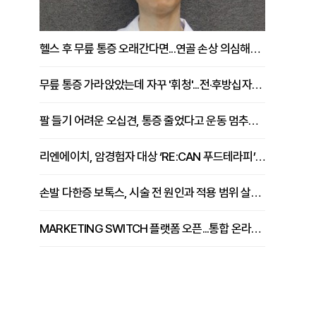
헬스 후 무릎 통증 오래간다면...연골 손상 의심해야 [김상범 원장 칼럼]
무릎 통증 가라앉았는데 자꾸 '휘청'...전·후방십자인대 파열 확인해야 [곽우경 원장 칼럼]
팔 들기 어려운 오십견, 통증 줄었다고 운동 멈추면 안 되는 이유 [이병욱 원장 칼럼]
리엔에이치, 암경험자 대상 ‘RE:CAN 푸드테라피’ 운영
손발 다한증 보톡스, 시술 전 원인과 적용 범위 살펴야 [강윤일 원장 칼럼]
MARKETING SWITCH 플랫폼 오픈...통합 온라인 마케팅 서비스 확대