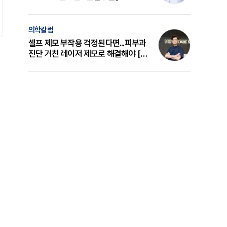
의 원리와 선택 기준 [길건 원장 칼럼]
의학칼럼
셀프 제모 부작용 걱정된다면...피부과
진단 거친 레이저 제모로 해결해야 [변
준석 원장 칼럼]