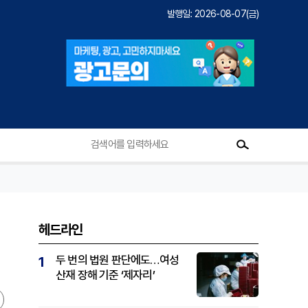
발행일: 2026-08-07(금)
헤드라인
두 번의 법원 판단에도…여성
1
산재 장해 기준 ‘제자리’