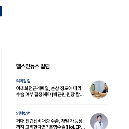
헬스인뉴스 칼럼
의학칼럼
어깨회전근개파열, 손상 정도에 따라
수술 여부 결정해야 [박근민 원장 칼
럼]
의학칼럼
거대 전립선비대증 수술, 재발 가능성
까지 고려한다면? 홀렙수술(HoLEP)