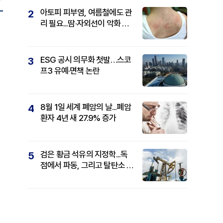
아토피 피부염, 여름철에도 관
2
리 필요...땀·자외선이 악화 요
인
ESG 공시 의무화 첫발…스코
3
프3 유예·면책 논란
8월 1일 세계 폐암의 날...폐암
4
환자 4년 새 27.9% 증가
검은 황금 석유의 지정학...독
5
점에서 파동, 그리고 탈탄소 패
권까지