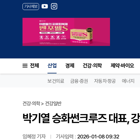
기사제보
박기열 승화썬크루즈 대표, 강
전체
산업
경제
건강·의학
제약·바이오
보건의료
금융·증권
자동차·항공
에너지
건강·의학 > 건강일반
박기열 승화썬크루즈 대표, 
임혜정 기자
기사입력 :
2026-01-08 09:32