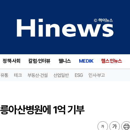
릉아산병원에 1억 기부
정책·사회
칼럼·인터뷰
웰니스
MEDIK
헬스인뉴스
유통
테크
부동산·건설
산업일반
ESG
인사·부고
강릉아산병원에 1억 기부