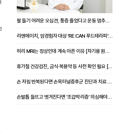
해
팔 들기 어려운 오십견, 통증 줄었다고 운동 멈추면 안 되는 이유 [이병욱 원장 칼럼]
고
리엔에이치, 암경험자 대상 ‘RE:CAN 푸드테라피’ 운영
허리 MRI는 정상인데 계속 아픈 이유 [차기용 원장 칼럼]
휴가철 건강검진, 금식·복용약 등 사전 확인 필요 [정도감 원장 칼럼]
손 저림 반복된다면 손목터널증후군 진단과 치료 시기 살펴야 [김동현 원장 칼럼]
손발톱 들뜨고 벗겨진다면 '조갑박리증' 의심해야 [김철윤 원장 칼럼]