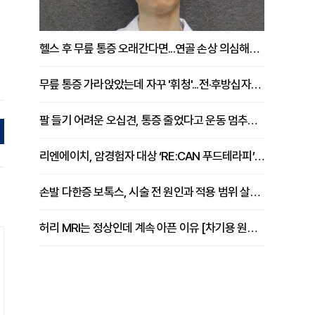
헬스 후 무릎 통증 오래간다면...연골 손상 의심해야 [김상범 원장 칼럼]
무릎 통증 가라앉았는데 자꾸 '휘청'...전·후방십자인대 파열 확인해야 [곽우경 원장 칼럼]
팔 들기 어려운 오십견, 통증 줄었다고 운동 멈추면 안 되는 이유 [이병욱 원장 칼럼]
리엔에이치, 암경험자 대상 ‘RE:CAN 푸드테라피’ 운영
손발 다한증 보톡스, 시술 전 원인과 적용 범위 살펴야 [강윤일 원장 칼럼]
허리 MRI는 정상인데 계속 아픈 이유 [차기용 원장 칼럼]