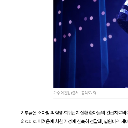
가수 이찬원 (출처 : 공식SNS)
기부금은 소아암·백혈병·희귀난치질환 환아들의 긴급치료비로
의료비로 어려움에 처한 가정에 신속히 전달돼, 입원비·약제