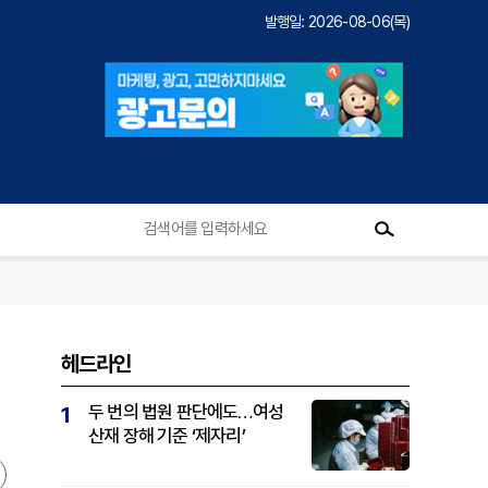
발행일: 2026-08-06(목)
헤드라인
두 번의 법원 판단에도…여성
1
산재 장해 기준 ‘제자리’