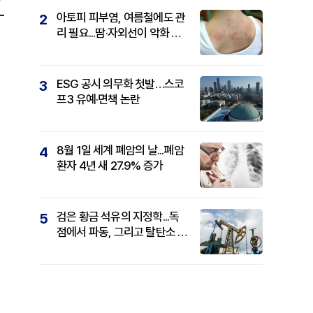
아토피 피부염, 여름철에도 관
2
리 필요...땀·자외선이 악화 요
인
ESG 공시 의무화 첫발…스코
3
프3 유예·면책 논란
8월 1일 세계 폐암의 날...폐암
4
환자 4년 새 27.9% 증가
검은 황금 석유의 지정학...독
5
점에서 파동, 그리고 탈탄소 패
권까지