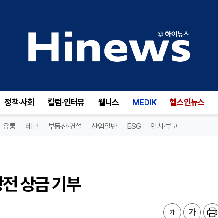
전 상금 기부
정책·사회
칼럼·인터뷰
웰니스
MEDIK
헬스인뉴스
유통
테크
부동산·건설
산업일반
ESG
인사·부고
왕전 상금 기부