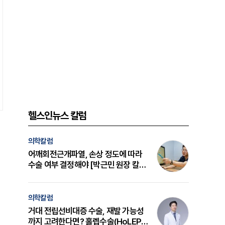
헬스인뉴스 칼럼
의학칼럼
어깨회전근개파열, 손상 정도에 따라
수술 여부 결정해야 [박근민 원장 칼
럼]
의학칼럼
거대 전립선비대증 수술, 재발 가능성
까지 고려한다면? 홀렙수술(HoLEP)