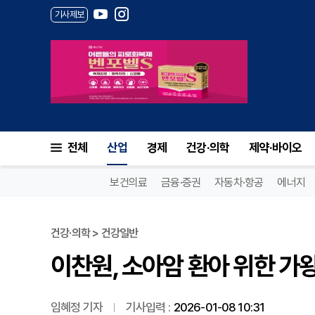
기사제보
이찬원, 소아암 환아 위한 가왕
전체
산업
경제
건강·의학
제약·바이오
보건의료
금융·증권
자동차·항공
에너지
건강·의학 > 건강일반
이찬원, 소아암 환아 위한 가
임혜정 기자
기사입력 :
2026-01-08 10:31