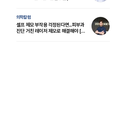
의 원리와 선택 기준 [길건 원장 칼럼]
의학칼럼
셀프 제모 부작용 걱정된다면...피부과
진단 거친 레이저 제모로 해결해야 [변
준석 원장 칼럼]