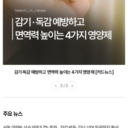
바쁜 아침, 공복에 먹기 좋은 과일 4가지 [카드뉴스]
<
1 / 3
>
주요 뉴스
서울 아파트 상승거래 57% 돌파…집값 반등, 강남 넘어 외곽까지 확산