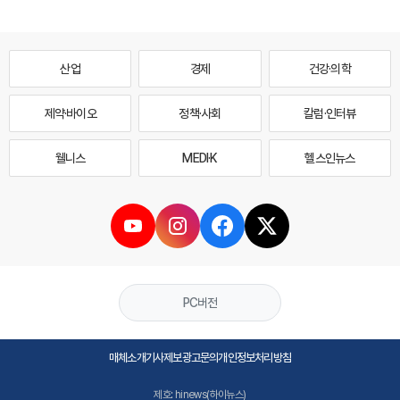
산업
경제
건강·의학
제약·바이오
정책·사회
칼럼·인터뷰
웰니스
MEDI·K
헬스인뉴스
PC버전
매체소개
기사제보
광고문의
개인정보처리방침
제호: hinews(하이뉴스)