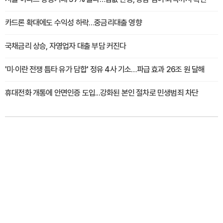
카드론 확대에도 수익성 하락…중금리대출 영향
국채금리 상승, 자영업자 대출 부담 커진다
'미·이란 전쟁 틈타 유가 담합' 정유 4사 기소…파급 효과 26조 원 달해
휴대전화 개통에 안면인증 도입...강화된 본인 절차로 민생범죄 차단