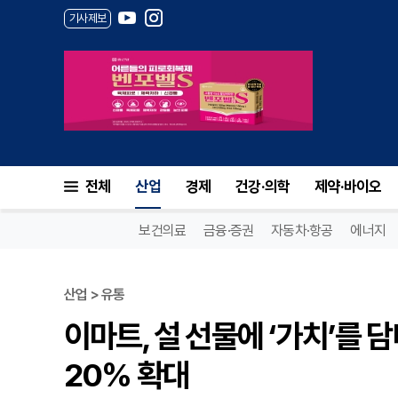
기사제보
전체
산업
경제
건강·의학
제약·바이오
보건의료
금융·증권
자동차·항공
에너지
산업 > 유통
이마트, 설 선물에 ‘가치’를 담
20% 확대