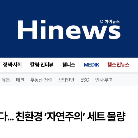
이마트, 설 선물에 ‘가치’를 담다... 친환경 ‘자연주의’ 세트 물량 20% 확대
정책·사회
칼럼·인터뷰
웰니스
MEDIK
헬스인뉴스
유통
테크
부동산·건설
산업일반
ESG
인사·부고
다... 친환경 ‘자연주의’ 세트 물량