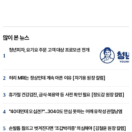
많이 본 뉴스
청년피자, 요기요 주문 고객 대상 프로모션 전개
1
2
허리 MRI는 정상인데 계속 아픈 이유 [차기용 원장 칼럼]
3
휴가철 건강검진, 금식·복용약 등 사전 확인 필요 [정도감 원장 칼럼]
4
"40대인데 오십견?"...3040도 안심 못하는 어깨 유착성 관절낭염
5
손발톱 들뜨고 벗겨진다면 '조갑박리증' 의심해야 [김철윤 원장 칼럼]