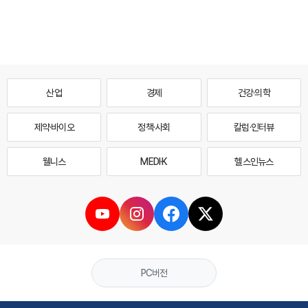
산업
경제
건강·의학
제약·바이오
정책·사회
칼럼·인터뷰
웰니스
MEDI·K
헬스인뉴스
PC버전