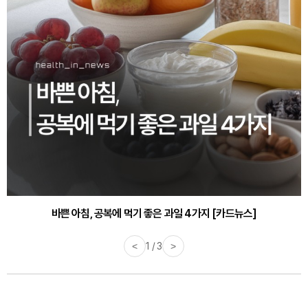
바쁜 아침, 공복에 먹기 좋은 과일 4가지 [카드뉴스]
<
1 / 3
>