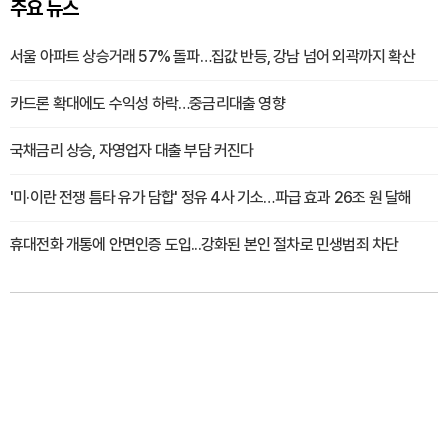
주요 뉴스
서울 아파트 상승거래 57% 돌파…집값 반등, 강남 넘어 외곽까지 확산
카드론 확대에도 수익성 하락…중금리대출 영향
국채금리 상승, 자영업자 대출 부담 커진다
'미·이란 전쟁 틈타 유가 담합' 정유 4사 기소…파급 효과 26조 원 달해
휴대전화 개통에 안면인증 도입...강화된 본인 절차로 민생범죄 차단