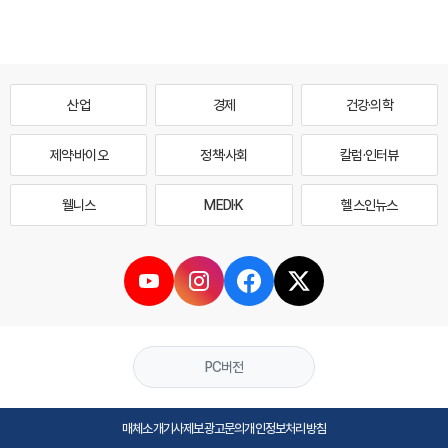
산업
경제
건강·의학
제약·바이오
정책·사회
칼럼·인터뷰
웰니스
MEDI·K
헬스인뉴스
PC버전
매체소개
기사제보
광고문의
개인정보처리방침