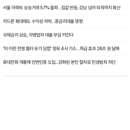
서울 아파트 상승거래 57% 돌파…집값 반등, 강남 넘어 외곽까지 확산
카드론 확대에도 수익성 하락…중금리대출 영향
국채금리 상승, 자영업자 대출 부담 커진다
'미·이란 전쟁 틈타 유가 담합' 정유 4사 기소…파급 효과 26조 원 달해
휴대전화 개통에 안면인증 도입...강화된 본인 절차로 민생범죄 차단