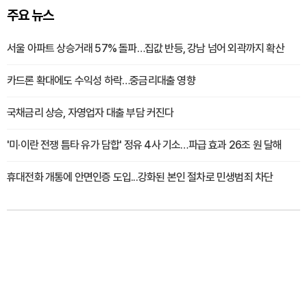
주요 뉴스
서울 아파트 상승거래 57% 돌파…집값 반등, 강남 넘어 외곽까지 확산
카드론 확대에도 수익성 하락…중금리대출 영향
국채금리 상승, 자영업자 대출 부담 커진다
'미·이란 전쟁 틈타 유가 담합' 정유 4사 기소…파급 효과 26조 원 달해
휴대전화 개통에 안면인증 도입...강화된 본인 절차로 민생범죄 차단