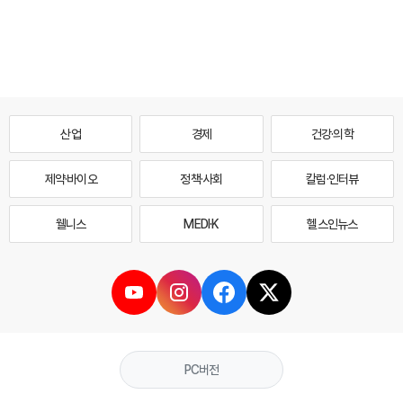
산업
경제
건강·의학
제약·바이오
정책·사회
칼럼·인터뷰
웰니스
MEDI·K
헬스인뉴스
PC버전