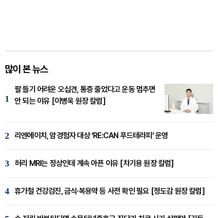
많이 본 뉴스
팔 들기 어려운 오십견, 통증 줄었다고 운동 멈추면
1
안 되는 이유 [이병욱 원장 칼럼]
2
리엔에이치, 암경험자 대상 ‘RE:CAN 푸드테라피’ 운영
3
허리 MRI는 정상인데 계속 아픈 이유 [차기용 원장 칼럼]
4
휴가철 건강검진, 금식·복용약 등 사전 확인 필요 [정도감 원장 칼럼]