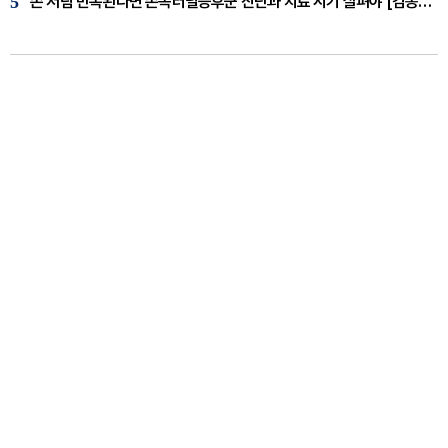
5
손 저림 반복된다면 손목터널증후군 진단과 치료 시기 살펴야 [김동현 원장 칼럼]