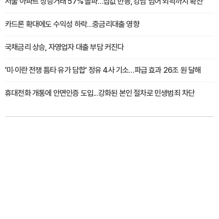
서울 아파트 상승거래 57% 돌파…집값 반등, 강남 넘어 외곽까지 확산
카드론 확대에도 수익성 하락…중금리대출 영향
국채금리 상승, 자영업자 대출 부담 커진다
'미·이란 전쟁 틈타 유가 담합' 정유 4사 기소…파급 효과 26조 원 달해
휴대전화 개통에 안면인증 도입...강화된 본인 절차로 민생범죄 차단