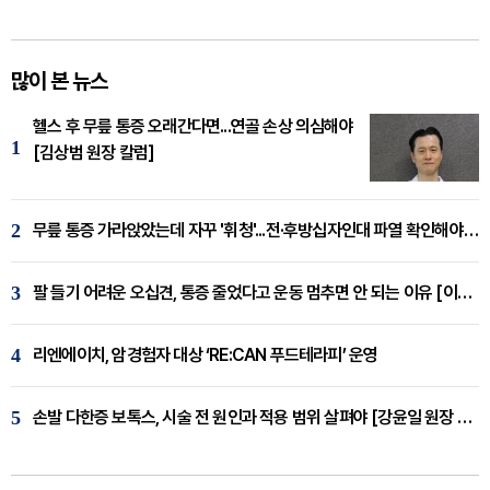
많이 본 뉴스
헬스 후 무릎 통증 오래간다면...연골 손상 의심해야
1
[김상범 원장 칼럼]
2
무릎 통증 가라앉았는데 자꾸 '휘청'...전·후방십자인대 파열 확인해야 [곽우경 원장 칼럼]
3
팔 들기 어려운 오십견, 통증 줄었다고 운동 멈추면 안 되는 이유 [이병욱 원장 칼럼]
4
리엔에이치, 암경험자 대상 ‘RE:CAN 푸드테라피’ 운영
5
손발 다한증 보톡스, 시술 전 원인과 적용 범위 살펴야 [강윤일 원장 칼럼]