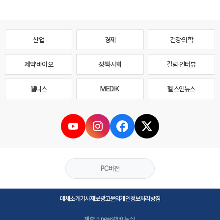
산업
경제
건강·의학
제약·바이오
정책·사회
칼럼·인터뷰
웰니스
MEDI·K
헬스인뉴스
PC버전
매체소개
기사제보
광고문의
개인정보처리방침
제호: hinews(하이뉴스)