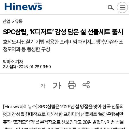
산업 > 유통
SPC삼립, ‘K디저트’ 감성 담은 설 선물세트 출시
호작도·나전칠기 기법 적용한 프리미엄 패키지... 행복만쥬와 조
청모약과 등 풍성한 구성
박미소 기자
기사입력 : 2026-01-28 09:50
가
가
[Hinews 하이뉴스] SPC삼립은 2026년 설 명절을 맞아 한국 전통의
멋과 감성을 현대적으로 재해석한 프리미엄 선물세트 ‘복담은행복만
쥬’와 ‘조청모약과’를 본격적으로 선보인다고 28일 밝혔다. 이번 선물