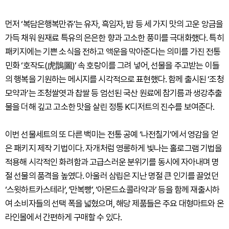
먼저 ‘복담은행복만쥬’는 유자, 흑임자, 밤 등 세 가지 맛의 고운 앙금을
가득 채워 원재료 특유의 은은한 향과 고소한 풍미를 극대화했다. 특히
패키지에는 기쁜 소식을 전하고 액운을 막아준다는 의미를 가진 전통
민화 ‘호작도(虎鵲圖)’ 속 호랑이를 그려 넣어, 선물을 주고받는 이들
의 행복을 기원하는 메시지를 시각적으로 표현했다. 함께 출시된 ‘조청
모약과’는 조청쌀엿과 찹쌀 등 엄선된 국산 원료에 참기름과 생강추출
물을 더해 깊고 고소한 맛을 살린 정통 K디저트의 진수를 보여준다.
이번 선물세트의 또 다른 백미는 전통 공예 ‘나전칠기’에서 영감을 얻
은 패키지 제작 기법이다. 자개처럼 영롱하게 빛나는 홀로그램 기법을
적용해 시각적인 화려함과 고급스러운 분위기를 동시에 자아내며 명
절 선물의 품격을 높였다. 아울러 삼립은 지난 명절 큰 인기를 끌었던
‘스윗하트카스테라’, ‘만복빵’, ‘아몬드쇼콜라약과’ 등을 함께 재출시하
여 소비자들의 선택 폭을 넓혔으며, 해당 제품들은 주요 대형마트와 온
라인몰에서 간편하게 구매할 수 있다.