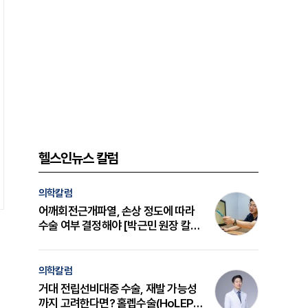
헬스인뉴스 칼럼
의학칼럼
어깨회전근개파열, 손상 정도에 따라
수술 여부 결정해야 [박근민 원장 칼
럼]
의학칼럼
거대 전립선비대증 수술, 재발 가능성
까지 고려한다면? 홀렙수술(HoLEP)