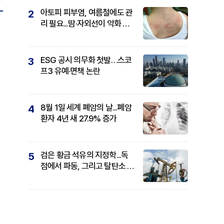
아토피 피부염, 여름철에도 관
2
리 필요...땀·자외선이 악화 요
인
ESG 공시 의무화 첫발…스코
3
프3 유예·면책 논란
8월 1일 세계 폐암의 날...폐암
4
환자 4년 새 27.9% 증가
검은 황금 석유의 지정학...독
5
점에서 파동, 그리고 탈탄소 패
권까지