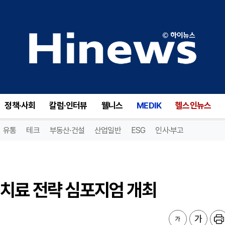
치료 전략 심포지엄 개최
정책·사회
칼럼·인터뷰
웰니스
MEDIK
헬스인뉴스
유통
테크
부동산·건설
산업일반
ESG
인사·부고
 치료 전략 심포지엄 개최