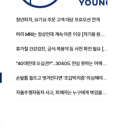
청년피자, 요기요 주문 고객 대상 프로모션 전개
허리 MRI는 정상인데 계속 아픈 이유 [차기용 원장 칼럼]
휴가철 건강검진, 금식·복용약 등 사전 확인 필요 [정도감 원장 칼럼]
"40대인데 오십견?"...3040도 안심 못하는 어깨 유착성 관절낭염
손발톱 들뜨고 벗겨진다면 '조갑박리증' 의심해야 [김철윤 원장 칼럼]
자율주행자동차 사고, 피해자는 누구에게 책임을 물을 수 있을까