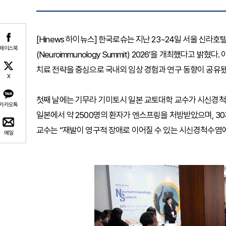
[Hinews 하이뉴스] 한국로슈는 지난 23~24일 서울 신라
페이스북
(Neuroimmunology Summit) 2026’을 개최했다고
치료 전략을 중심으로 국내외 임상 경험과 연구 동향이 공유됐
X
첫째 날에는 기무라 기미토시 일본 교토대학 교수가 시신경척수
카카오톡
일본에서 약 2500명의 환자가 엔스프링을 처방받았으며, 30
교수는 “재발이 영구적 장애로 이어질 수 있는 시신경척수염
메일