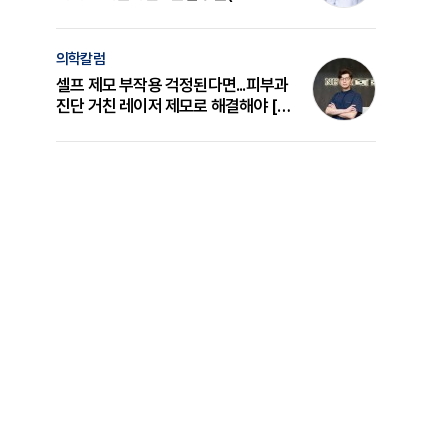
의 원리와 선택 기준 [길건 원장 칼럼]
의학칼럼
셀프 제모 부작용 걱정된다면...피부과
진단 거친 레이저 제모로 해결해야 [변
준석 원장 칼럼]