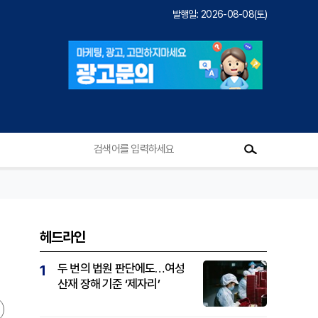
발행일: 2026-08-08(토)
헤드라인
두 번의 법원 판단에도…여성
1
산재 장해 기준 ‘제자리’