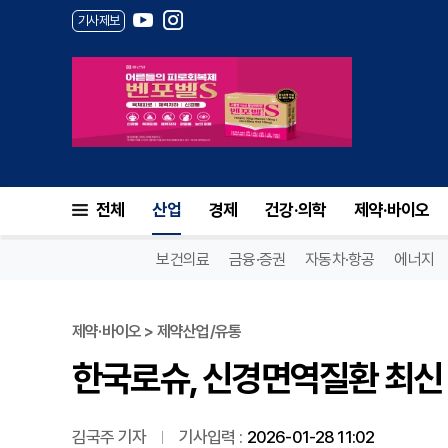
기사제보
한국로슈, 신경면역질환 최신 
전체
산업
경제
건강·의학
제약·바이오
보건의료
금융·증권
자동차·항공
에너지
제약·바이오 > 제약산업/유통
한국로슈, 신경면역질환 최신
김국주 기자
기사입력 :
2026-01-28 11:02