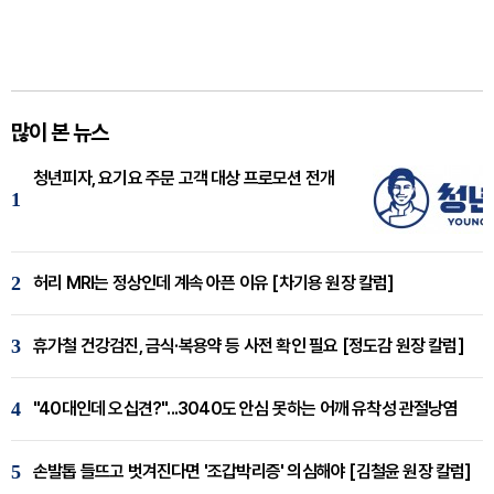
많이 본 뉴스
청년피자, 요기요 주문 고객 대상 프로모션 전개
1
2
허리 MRI는 정상인데 계속 아픈 이유 [차기용 원장 칼럼]
3
휴가철 건강검진, 금식·복용약 등 사전 확인 필요 [정도감 원장 칼럼]
4
"40대인데 오십견?"...3040도 안심 못하는 어깨 유착성 관절낭염
5
손발톱 들뜨고 벗겨진다면 '조갑박리증' 의심해야 [김철윤 원장 칼럼]