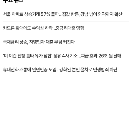
주요 뉴스
서울 아파트 상승거래 57% 돌파…집값 반등, 강남 넘어 외곽까지 확산
카드론 확대에도 수익성 하락…중금리대출 영향
국채금리 상승, 자영업자 대출 부담 커진다
'미·이란 전쟁 틈타 유가 담합' 정유 4사 기소…파급 효과 26조 원 달해
휴대전화 개통에 안면인증 도입...강화된 본인 절차로 민생범죄 차단