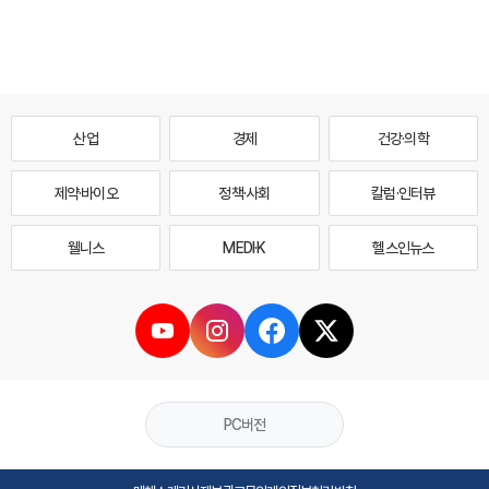
산업
경제
건강·의학
제약·바이오
정책·사회
칼럼·인터뷰
웰니스
MEDI·K
헬스인뉴스
PC버전