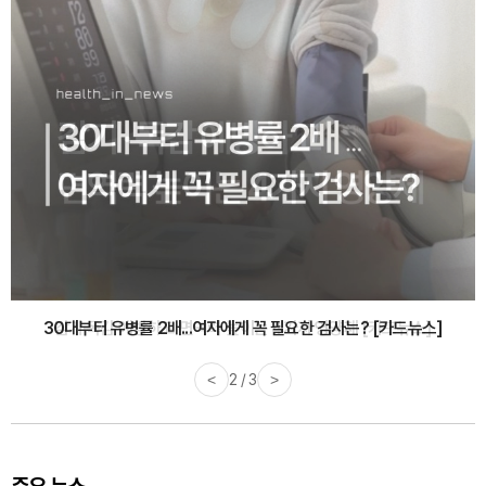
감기·독감 예방하고 면역력 높이는 4가지 영양제 [카드뉴스]
<
3 / 3
>