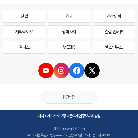
산업
경제
건강·의학
제약·바이오
정책·사회
칼럼·인터뷰
웰니스
MEDI·K
헬스인뉴스
PC버전
매체소개
기사제보
광고문의
개인정보처리방침
제호: hinews(하이뉴스)
주소: 서울특별시 영등포구 국제금융로2길 17 시티플라자 421호