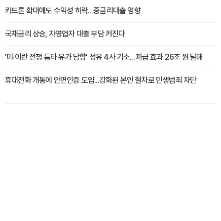
카드론 확대에도 수익성 하락…중금리대출 영향
국채금리 상승, 자영업자 대출 부담 커진다
'미·이란 전쟁 틈타 유가 담합' 정유 4사 기소…파급 효과 26조 원 달해
휴대전화 개통에 안면인증 도입...강화된 본인 절차로 민생범죄 차단