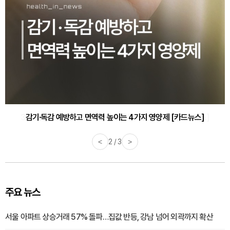
감기·독감 예방하고 면역력 높이는 4가지 영양제 [카드뉴스]
<
3 / 3
>
주요 뉴스
서울 아파트 상승거래 57% 돌파…집값 반등, 강남 넘어 외곽까지 확산