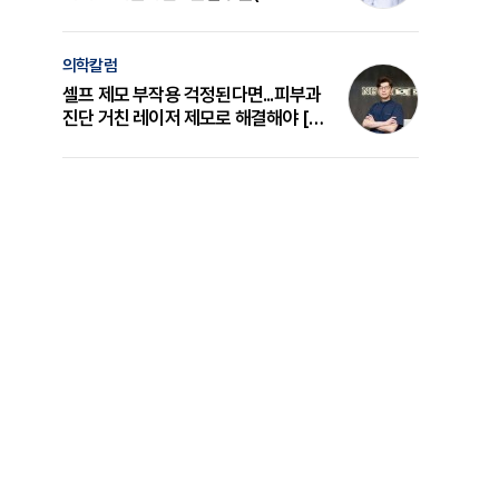
의 원리와 선택 기준 [길건 원장 칼럼]
의학칼럼
셀프 제모 부작용 걱정된다면...피부과
진단 거친 레이저 제모로 해결해야 [변
준석 원장 칼럼]