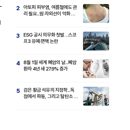
아토피 피부염, 여름철에도 관
2
리 필요...땀·자외선이 악화 요
인
계
ESG 공시 의무화 첫발…스코
3
프3 유예·면책 논란
8월 1일 세계 폐암의 날...폐암
4
환자 4년 새 27.9% 증가
검은 황금 석유의 지정학...독
5
점에서 파동, 그리고 탈탄소 패
권까지