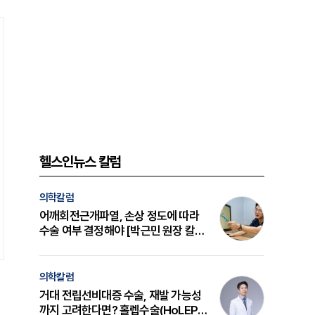
헬스인뉴스 칼럼
의학칼럼
어깨회전근개파열, 손상 정도에 따라
수술 여부 결정해야 [박근민 원장 칼
럼]
의학칼럼
거대 전립선비대증 수술, 재발 가능성
까지 고려한다면? 홀렙수술(HoLEP)