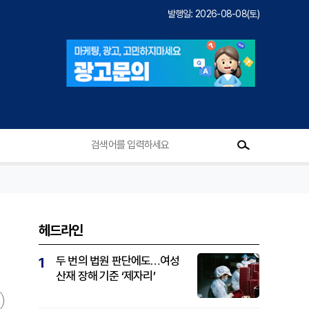
발행일: 2026-08-08(토)
헤드라인
두 번의 법원 판단에도…여성
1
산재 장해 기준 ‘제자리’