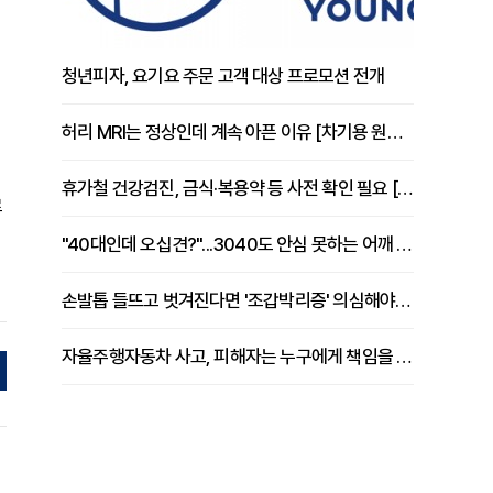
청년피자, 요기요 주문 고객 대상 프로모션 전개
허리 MRI는 정상인데 계속 아픈 이유 [차기용 원장 칼럼]
휴가철 건강검진, 금식·복용약 등 사전 확인 필요 [정도감 원장 칼럼]
로
"40대인데 오십견?"...3040도 안심 못하는 어깨 유착성 관절낭염
손발톱 들뜨고 벗겨진다면 '조갑박리증' 의심해야 [김철윤 원장 칼럼]
자율주행자동차 사고, 피해자는 누구에게 책임을 물을 수 있을까