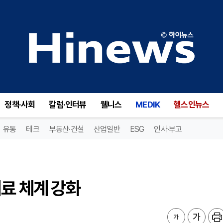
료 체계 강화
정책·사회
칼럼·인터뷰
웰니스
MEDIK
헬스인뉴스
유통
테크
부동산·건설
산업일반
ESG
인사·부고
의료 체계 강화