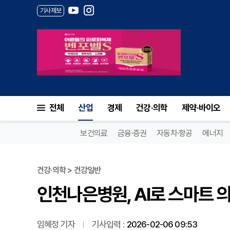
기사제보
인천나은병원, AI로 스마트 의
전체
산업
경제
건강·의학
제약·바이오
보건의료
금융·증권
자동차·항공
에너지
건강·의학 > 건강일반
인천나은병원, AI로 스마트 
임혜정 기자
기사입력 :
2026-02-06 09:53