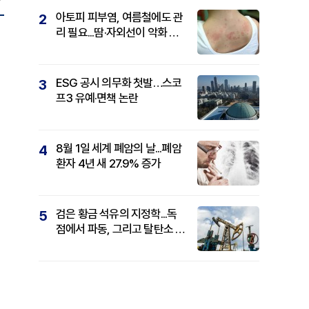
아토피 피부염, 여름철에도 관
2
리 필요...땀·자외선이 악화 요
인
ESG 공시 의무화 첫발…스코
3
프3 유예·면책 논란
8월 1일 세계 폐암의 날...폐암
4
환자 4년 새 27.9% 증가
검은 황금 석유의 지정학...독
5
점에서 파동, 그리고 탈탄소 패
권까지