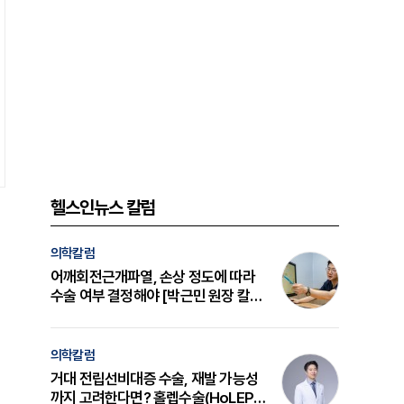
헬스인뉴스 칼럼
의학칼럼
어깨회전근개파열, 손상 정도에 따라
수술 여부 결정해야 [박근민 원장 칼
럼]
의학칼럼
거대 전립선비대증 수술, 재발 가능성
까지 고려한다면? 홀렙수술(HoLEP)