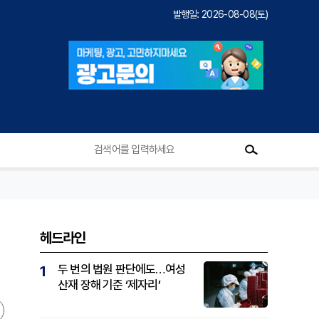
발행일: 2026-08-08(토)
헤드라인
두 번의 법원 판단에도…여성
1
산재 장해 기준 ‘제자리’