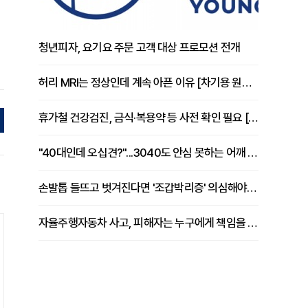
청년피자, 요기요 주문 고객 대상 프로모션 전개
허리 MRI는 정상인데 계속 아픈 이유 [차기용 원장 칼럼]
휴가철 건강검진, 금식·복용약 등 사전 확인 필요 [정도감 원장 칼럼]
"40대인데 오십견?"...3040도 안심 못하는 어깨 유착성 관절낭염
손발톱 들뜨고 벗겨진다면 '조갑박리증' 의심해야 [김철윤 원장 칼럼]
자율주행자동차 사고, 피해자는 누구에게 책임을 물을 수 있을까