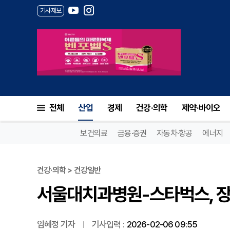
기사제보
서울대치과병원-스타벅스, 장애
전체
산업
경제
건강·의학
제약·바이오
보건의료
금융·증권
자동차·항공
에너지
건강·의학 > 건강일반
서울대치과병원-스타벅스, 장
임혜정 기자
기사입력 :
2026-02-06 09:55