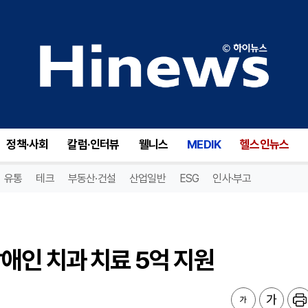
인 치과 치료 5억 지원
정책·사회
칼럼·인터뷰
웰니스
MEDIK
헬스인뉴스
유통
테크
부동산·건설
산업일반
ESG
인사·부고
애인 치과 치료 5억 지원