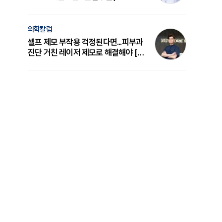
의 원리와 선택 기준 [길건 원장 칼럼]
의학칼럼
셀프 제모 부작용 걱정된다면...피부과
진단 거친 레이저 제모로 해결해야 [변
준석 원장 칼럼]