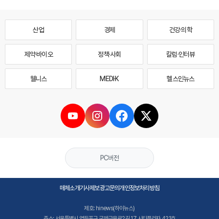
산업
경제
건강·의학
제약·바이오
정책·사회
칼럼·인터뷰
웰니스
MEDI·K
헬스인뉴스
PC버전
매체소개
기사제보
광고문의
개인정보처리방침
제호: hinews(하이뉴스)
주소: 서울특별시 영등포구 국제금융로2길 17 시티플라자 421호