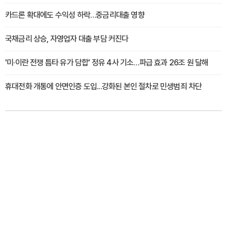
카드론 확대에도 수익성 하락…중금리대출 영향
국채금리 상승, 자영업자 대출 부담 커진다
'미·이란 전쟁 틈타 유가 담합' 정유 4사 기소…파급 효과 26조 원 달해
휴대전화 개통에 안면인증 도입...강화된 본인 절차로 민생범죄 차단