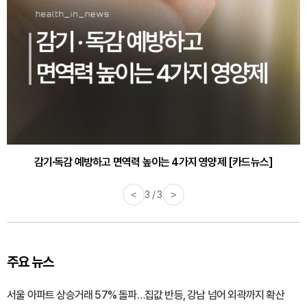
감기·독감 예방하고 면역력 높이는 4가지 영양제 [카드뉴스]
<
3 / 3
>
주요 뉴스
서울 아파트 상승거래 57% 돌파…집값 반등, 강남 넘어 외곽까지 확산