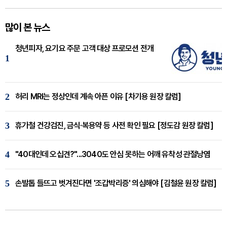
많이 본 뉴스
청년피자, 요기요 주문 고객 대상 프로모션 전개
1
2
허리 MRI는 정상인데 계속 아픈 이유 [차기용 원장 칼럼]
3
휴가철 건강검진, 금식·복용약 등 사전 확인 필요 [정도감 원장 칼럼]
4
"40대인데 오십견?"...3040도 안심 못하는 어깨 유착성 관절낭염
5
손발톱 들뜨고 벗겨진다면 '조갑박리증' 의심해야 [김철윤 원장 칼럼]