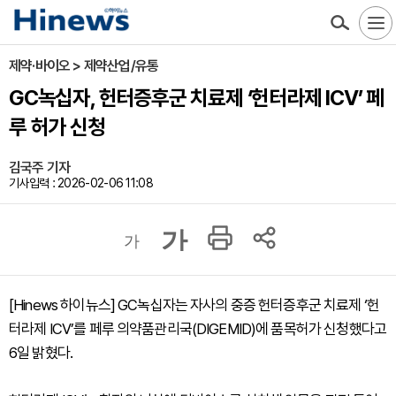
제약·바이오 > 제약산업/유통
GC녹십자, 헌터증후군 치료제 ‘헌터라제 ICV’ 페
루 허가 신청
김국주 기자
기사입력 : 2026-02-06 11:08
가
가
[Hinews 하이뉴스] GC녹십자는 자사의 중증 헌터증후군 치료제 ‘헌
터라제 ICV’를 페루 의약품관리국(DIGEMID)에 품목허가 신청했다고
6일 밝혔다.