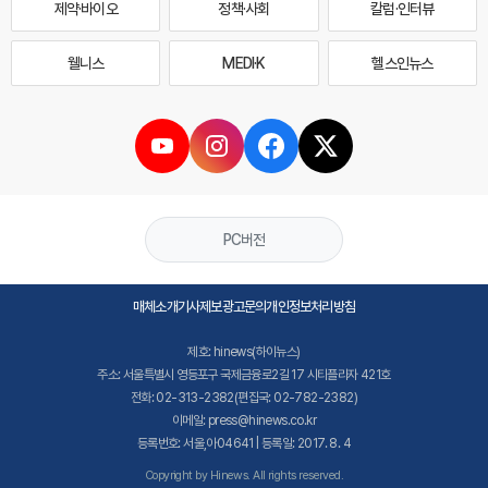
제약·바이오
정책·사회
칼럼·인터뷰
웰니스
MEDI·K
헬스인뉴스
PC버전
매체소개
기사제보
광고문의
개인정보처리방침
제호: hinews(하이뉴스)
주소: 서울특별시 영등포구 국제금융로2길 17 시티플라자 421호
전화: 02-313-2382(편집국: 02-782-2382)
이메일: press@hinews.co.kr
등록번호: 서울,아04641 | 등록일: 2017. 8. 4
Copyright by Hinews. All rights reserved.