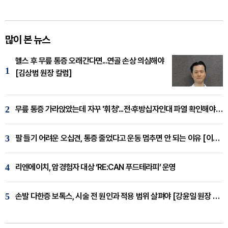
많이 본 뉴스
헬스 후 무릎 통증 오래간다면...연골 손상 의심해야
1
[김상범 원장 칼럼]
2
무릎 통증 가라앉았는데 자꾸 '휘청'...전·후방십자인대 파열 확인해야 [곽우경 원장 칼럼]
3
팔 들기 어려운 오십견, 통증 줄었다고 운동 멈추면 안 되는 이유 [이병욱 원장 칼럼]
4
리엔에이치, 암경험자 대상 ‘RE:CAN 푸드테라피’ 운영
5
손발 다한증 보톡스, 시술 전 원인과 적용 범위 살펴야 [강윤일 원장 칼럼]