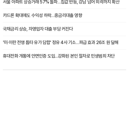
서울 아파트 상승거래 57% 돌파…집값 반등, 강남 넘어 외곽까지 확산
카드론 확대에도 수익성 하락…중금리대출 영향
국채금리 상승, 자영업자 대출 부담 커진다
'미·이란 전쟁 틈타 유가 담합' 정유 4사 기소…파급 효과 26조 원 달해
휴대전화 개통에 안면인증 도입...강화된 본인 절차로 민생범죄 차단