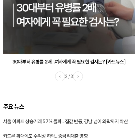
감기·독감 예방하고 면역력 높이는 4가지 영양제 [카드뉴스]
<
3 / 3
>
주요 뉴스
서울 아파트 상승거래 57% 돌파…집값 반등, 강남 넘어 외곽까지 확산
카드론 확대에도 수익성 하락…중금리대출 영향