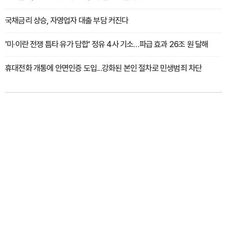
국채금리 상승, 자영업자 대출 부담 커진다
'미·이란 전쟁 틈타 유가 담합' 정유 4사 기소…파급 효과 26조 원 달해
휴대전화 개통에 안면인증 도입...강화된 본인 절차로 민생범죄 차단