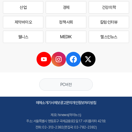
산업
경제
건강·의학
제약·바이오
정책·사회
칼럼·인터뷰
웰니스
MEDI·K
헬스인뉴스
PC버전
매체소개
기사제보
광고문의
개인정보처리방침
제호: hinews(하이뉴스)
주소: 서울특별시 영등포구 국제금융로2길 17 시티플라자 421호
전화: 02-313-2382(편집국: 02-782-2382)